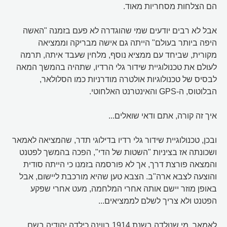
הם הצלחות מסחריות מאוד.
אבל לא רבים יודעים שמי שהוגדרה לא פעם בזמנה "האשה
היפה ביותר בעולם" הייתה גם אישה מבריקה וממציאה
מקורית, שביחד עם ממציא נוסף, מלחין שעבד איתה, תרמה
לעולם את טכנולוגיית שידור גלי הרדיו, שתהיה בהמשך המאה
לבסיס של טכנולוגיות אולטרה מודרניות כמו הסלולאר,
הבלוטוס, ה-GPS והאינטרנט האלחוטי.
איך זה קורה, אתם ודאי שואלים...
ובכן, טכנולוגיית שידור גלי רדיו בדילוגי תדר, שהמציאה לאמאר
ושכונתה אז בציניות "השטות של הדי", הפכה בהמשך לפטנט
והמצאה פורצת דרך, אך לא פורסמה בזמנו כי הייתה סודית
והוצעה לצבא ארה"ב. הצבא טען שהיא מורכבת ליישום, אבל
באופן מוזר יישם אותה אחרי המלחמה, מעט אחרי שפקע
הפטנט ולא צריך לשלם לממציאים...
לאמאר, מי שנולדה בשנת 1914 בווינה כילדה יהודיה בשם