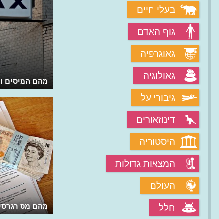
בעלי חיים
גוף האדם
גאוגרפיה
גאולוגיה
מי הציבו צואה ענקית במוזיאון?
מהם המיסים וא
גיבורי על
דינוזאורים
היסטוריה
המצאות גדולות
העולם
מהם מס רגרסיב
חלל