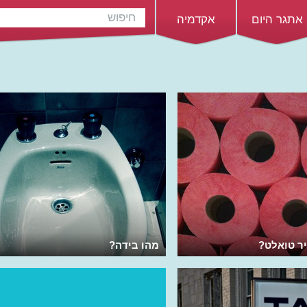
אתגר היום
אקדמיה
יר טואלט?
מהו בידה?