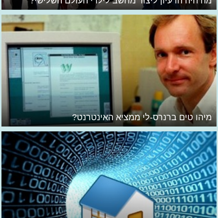
מה היה הרעיון ליצור מחשב לילדי העולם השלישי?
מיהו טים ברנרס-לי ממציא האינטרנט?