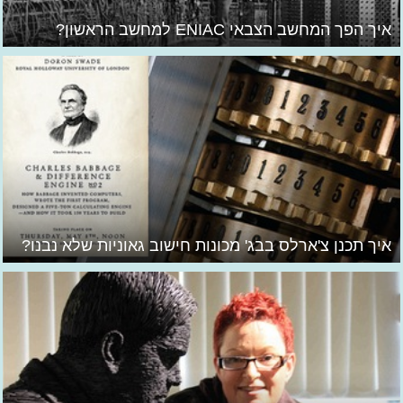
איך הפך המחשב הצבאי ENIAC למחשב הראשון?
איך תכנן צ'ארלס בבג' מכונות חישוב גאוניות שלא נבנו?