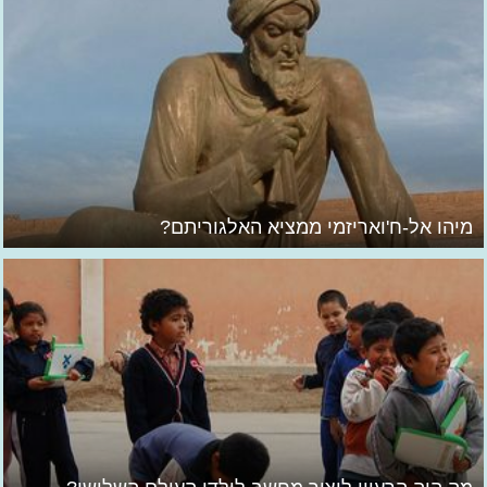
מיהו אל-ח'ואריזמי ממציא האלגוריתם?