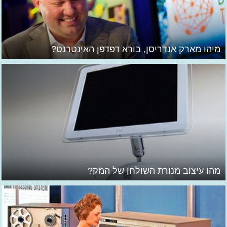
מיהו מארק אנדריסן, בורא דפדפן האינטרנט?
מהו עיצוב מנורת השולחן של המק?