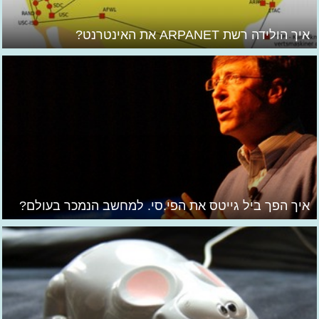
איך הולידה רשת ARPANET את האינטרנט?
איך הפך ביל גייטס את הפי.סי. למחשב הנמכר בעולם?