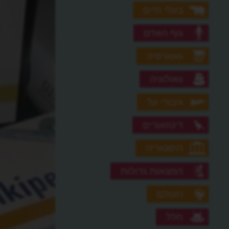
בעלי חיים
גוף האדם
גאוגרפיה
גאולוגיה
גיבורי על
דינוזאורים
היסטוריה
המצאות גדולות
העולם
חלל