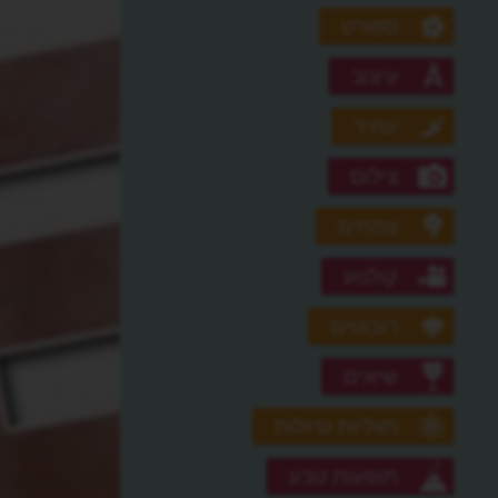
ספורט
עיצוב
עתיד
צילום
צמחים
קולנוע
רובוטים
שיאים
תגליות גדולות
תופעות טבע