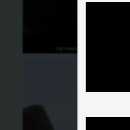
אילו כלי AI יש באאוריקה?