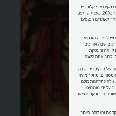
לס מקים אנציקלופדיית
אינטרנט בשם Nupedia. היא לא מתרוממת לשום מקום ובינואר 2001, בעצת שותפו,
לאחד האתרים הנצפים
ת. האנציקלופדיה הזו היא
כים שבה ועורכים
 קיומה והעסקת
, לרוב אחת לשנה.
ות של הויקיפדיה, שבה
 המסורים. מחקר מקיף
, גילה לתדהמת כולם
תבים ונערכים על ידי מומחים
שונים בריטניקה נמצאה
אנגלית, המתקדמת והגדולה ביותר,