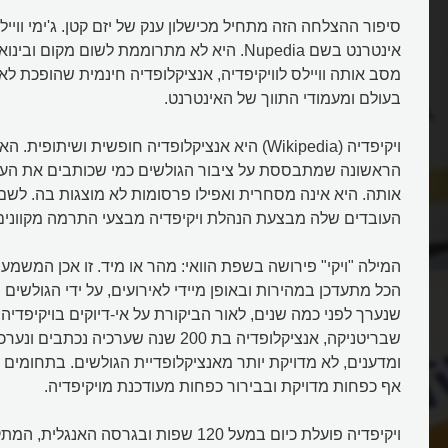
סיפור ההצלחה הזה מתחיל מכישלון ענק של יזם קטן. ג'ימי וויי
מסב אותה וויילס לוויקיפדיה, אנציקלופדיה חינמית שהופכת 
בעולם ומעמודי התווך של האינטרנט.
ויקיפדיה (Wikipedia) היא אנציקלופדיה חופשית ושיתופי
הראשונה שמתבססת על ציבור הגולשים כמי שכותבים את הער
אותה. היא אינה מסחרית ואפילו פרסומות לא מוצגות בה. לשם
העובדים שלה מבצעת הנהלת ויקיפדיה מבצעי התרמה מקוונים
המילה "ויקי" פירושה בשפת הוואי: מהר או מיד. זו אכן המשמע
הכל מתעדכן במהירות ובאופן מיידי לאירועים, על ידי הגולשים
שנערך לפני כמה שנים, לאור הביקורת על אי-דיוקים בויקיפדיה
שבריטניקה, אנציקלופדיה בת 200 שנה שערכיה נכ
ומדענים, לא מדויקת יותר מאנציקלופדיית הגולשים. בתחומים 
אף כפחות מדויקת ובבירור כפחות מעודכנת מויקיפדיה.
ויקיפדיה פועלת כיום במעל 120 שפות ובגרסה ה