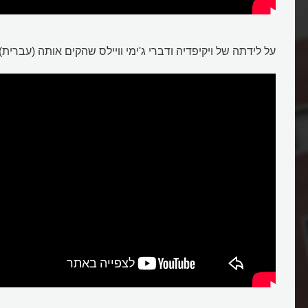
על לידתה של ויקיפדיה ודברי ג'ימי וויילס שהקים אותה (עברית):