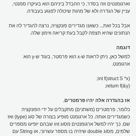
וארגומנטים וזה בסדר, כי ההבדל ביניהם הוא בעיקרו סמנטי,
עניין של הגדרה ולא של מהות שיכולה לפגוע בעבודה.
אבל בכל זאת... כשאנו מגדירים פונקציה, נרצה להגדיר לה את
הנתונים שהיא תצפה לקבל בעת קריאה וזימון שלה.
דוגמה
למשל כאן, ניתן לראות ש-x הוא פרמטר, בעוד ש-y הוא
ארגומנט.
int f(struct S *x);
return f(&y);
אז בהגדרה אלה יהיו פרמטרים.
כלומר, פרמטרים (משתנים) מתקבלים על ידי הפונקציה
כשמגדירים אותה. כל ארגומנט מופיע בצורה של סוג (type) ואז
שם. כך יהיו למשל ארגומנטים מסוג int שבהם יופיעו מספרים
שלמים, מסוג double שיהיה בו מספר עשרוני, או String עם