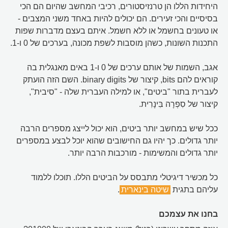
היחידות הללו הן טרנזיסטורים, רכיבי המחשב שהיום הם הכי
בסיסיים והכי זעירים. הם יכולים להיות באחד משני המצבים -
או טעונים בחשמל או ללא חשמל. איתם בעצם מדברות שפות
התכנות השונות, כשהן מוסבות לשפת מכונה, בערכים של 0 ו-1.
אגב, השמות של אותם ערכים של 0 ו-1 באים מאנגלית בה
קוראים להם bits, קיצור של binary digits. השם הזה הועתק
לעברית בתור "ביטים", או למילה העברית שלה - "סיבית",
קיצור של סִפְרָה בִּינָרִית.
ככל שיש במחשב יותר ביטים, הוא יכול לייצג מספרים הרבה
יותר גדולים. כך יהיו גם החישובים שהוא יוכל לבצע במספרים
יותר גדולים והמשימות - מורכבות הרבה יותר.
כל מכשיר דיגיטלי מתבסס על הביטים הללו. תוכלו ללמוד
עליהם בתגית
שיטה בינארית
.
בחנו את עצמכם