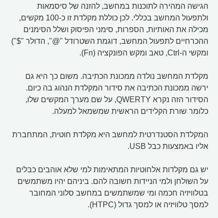
הגישה המהירה לתוכנות במחשב, להזנה של סיסמאות
ולתפעול המחשב בכללי. לכן כוללת מקלדת זו כ-100 מקשים,
מכילה את האותיות, הספרות, סימני הפיסוק ושלל הסימנים
ההכרחיים לתפעול המחשב, דוגמת השטרודל "@", הדולר "$")
ומקשי ה-Ctrl, טאב ומקש הפונקציה (Fn).
מקלדת המחשב נולדה ממכונת הכתיבה. משום כך היא גם
ירשה ממכונת הכתיבה את סידור המקלדת הנהוג בה כיום.
הסידור הזה נקרא QWERTY, על שם מערך המקשים שלו,
כלומר שורת הקלידים הראשית שמשמאל למעלה.
המקלדת הסטנדרטית למחשב היא מקלדת חוטית, המתחברת
אליו באמצעות כבל USB.
יש גם מקלדות אלחוטיות המתאימות למי שלא אוהבים כבלים
על השולחן ולמי הניידות חשובה להם. ביניהם יהיו משתמשים
בטלוויזיה חכמה ומי שמשתמשים במחשב סלוני המחובר
למסך טלוויזיה או למסך גדול (HTPC).