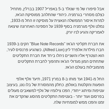
אבל סיפורו של מי שנולד ב-5 באפריל 1907 בברלין, מתחיל
כצלם מסחרי בגרמניה. כיהודי שהתלהב ממוסיקת הג'אז,
למרות איסור הממשלה הנאצית על מוסיקה זו החל מ-1933,
נמלט וולף מגרמניה בסוף 1939 על הספינה האחרונה שיצאה
לאמריקה והגיע לניו יורק.
את חברת תקליטי הג'אז "Blue Note Records" הקים ב-1939
חברו מילדות אלפרד ליון (Alfred Lion). כשהגיע פרנסיס לעיר,
הוא הצטרף אליו והשניים ניהלו ביחד את חברת התקליטים
שתחתים המון מגדולי הג'אז ותהפוך לחברת התקליטים
מהמובילות בעולם הג'אז.
החל מ-1941 ועד מותו ב-8 במרץ 1971, תיעד וולף אלפי
הופעות והקלטות באולפן. כחלק מהמסורת של בלו נוט, בעיצוב
עטיפות ומיתוג ייחודי, הפכו צילומיו של וולף למשאבים מעולים
בפרסום ועוד יותר - בעטיפות התקליטים מהסוג שהקדים את
זמנו והפכו ממש למומחיות שלה.