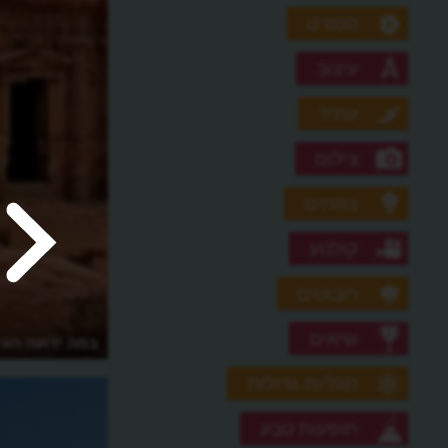
ספורט
עיצוב
עתיד
צילום
צמחים
קולנוע
רובוטים
שיאים
במה ידועה העי
תגליות גדולות
תופעות טבע