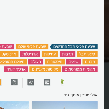
שבעת פלאי תבל החדשים
‏
שבעת פלאי עולם
‏
שבעת פ
פלאי תבל
‏
תרבות
‏
עתיקות
‏
אדריכלות
‏
ארכיטקטו
ם הוא שריד האימפריה
מהי מאצ'ו פיצ'ו ואיפה היא נמצאת?
מבנים
‏
שיאים
‏
היסטוריה
‏
העולם
‏
העולם המופלא
מקומות מפורסמים
‏
מקומות מעניינים
‏
ארכיאולוגיה
‏
אולי יעניין אותך גם: