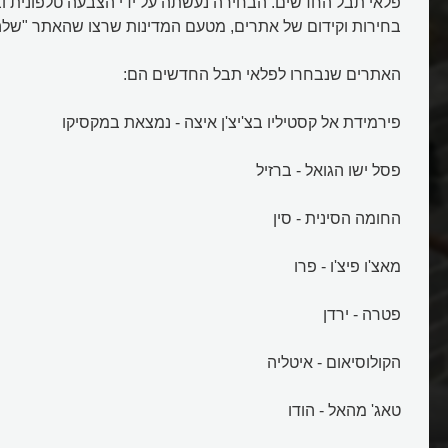
פלאי תבל החדשים. הבחירה נעשתה על ידי הצבעה טלפונית ו
בחירות וקידום של אתרים, מטעם המדינות שרצו שהאתר "שלהן
האתרים שנבחרו לפלאי תבל החדשים הם:
פירמידת אל קסטיליו בצ'יצ'ן איצה - נמצאת במקסיקו
פסל ישו הגואל - ברזיל
החומה הסינית - סין
מאצ'ו פיצ'ו - פרו
פטרה - ירדן
הקולוסיאום - איטליה
טאג' מהאל - הודו
נית, החומה הארוכה
מה מיוחד בהר קורקובדו בברזיל?