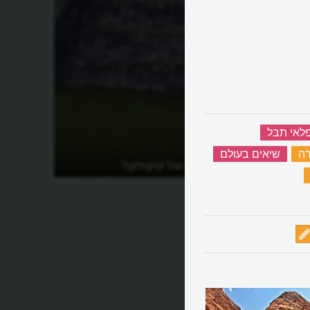
לאי תבל
‏
רה
‏
שיאים בעולם
‏
מהי הפירמידה של קוקולקן?
‏