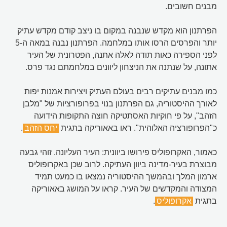
מבנים חשובים.
הפרתנון הוא מקדש שנבנה במקום בו ניצב קודם מקדש עתיק
יותר והפרסים הרסו אותו במלחמה. הפרתנון נבנה במאה ה-5
לפני הספירה כאות תודה לאלה אתנה, הפטרונית של העיר
אתונה, על שנתנה את הניצחון ליוונים במלחמתם נגד פרס.
כמו מבנים עתיקים רבים בעולם העתיק ויצירות אמנות יפות
לאורך ההיסטוריה, גם הפרתנון בנוי בפרופורציות של "מלבן
הזהב", על פי חוקיות האסתטיקה חוצה התקופות הידועה
כ"הפרופורציה האלוהית". ראו באאוריקה בתגית
יחס הזהב
.
כאמור, האקרופוליס פירושו ביוונית: העיר העליונה. זוהי גבעה
מבוצרת בעיר-מדינה ביוון העתיקה. לרוב שכן באקרופוליס
ארמון המלך ובהמשך ההיסטוריה נמצאו בו כמעט תמיד
המצודה והמקדשים של העיר. קראו על המושג באאוריקה
בתגית
אקרופוליס
.