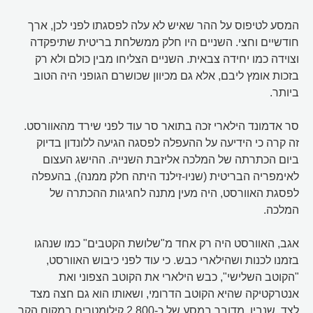
המסע לטיפוס על ההר שאיש לא עלה לפסגתו לפני לכן, ארך
חודשיים וחצי. השניים היו חלק ממשלחת בריטית שתיפקדה
וצוידה כמו יחידה צבאית. השניים הצליחו מבין כולם ולא רק
בזכות אומץ ליבם, אלא גם מכיוון שכושרם הגופני היה הטוב
ביותר.
סר אדמונד הילארי זכה בתואר סר עוד לפני שירד מהאוורסט.
זה קרה כי הידיעה על ההעפלה לפסגה הגיעה ללונדון בדיוק
ביום הכתרתה של המלכה אליזבת השנייה. ההישג העצום
לאימפריה הבריטית (שניו-זילנד היתה חלק ממנה), בהעפלה
לפסגת האוורסט, היה מעין מתנה לחגיגות ההכתרה של
המלכה.
אגב, האוורסט היה רק אחד מ"שלושת הקטבים" כמו שנהגו
בזמנו לכנות ושהילארי כבש. כי עוד לפני כיבוש האוורסט,
"הקוטב השלישי", כבש הילארי את הקוטב הצפוני ואת
אנטרקטיקה שהיא הקוטב הדרומי, ושאותו הוא גם חצה מצד
לצד. שנבין, מדובר במסע של כ-2,800 קילומטרים במקום הקר