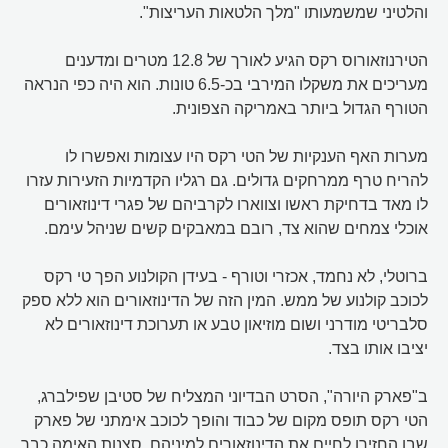
והלטיני שמשמעותו "מלך הלטאות העריצות".
הטירנוזאורוס רקס הגיע לאורך של 12.8 מטרים ומדענים
מעריכים את משקלו המירבי בכ-6.5 טונות. הוא היה כפי הנראה
הטורף הגדול ביותר באמריקה הצפונית.
מערות האף הענקיות של הטי רקס היו עצומות ואפשרו לו
להריח טרף ממרחקים גדולים. גם רגליו הקדמיות הזעירות עזרו
לו מאד בדחיקת ראשו וצווארו לקרביהם של פגרי דינוזאורים
אוכלי צמחים שהוא צד, רובם במאבקים קשים שניהל עימם.
ברוטלי, לא נחמד, אכזרי וטורף - בעידן הקולנוע הפך טי רקס
לכוכב קולנוע של ממש. המין הזה של הדינוזאורים הוא ללא ספק
סלבריטי מודרני ושום מוזיאון טבע או תערוכת דינוזאורים לא
יציבו אותו בצד.
ב"פארק היורה", הסרט הבדיוני המצליח של סטיבן שפילברג,
הטי רקס תופס מקום של כבוד והופך לכוכב אימתני של פארק
שבו החזירו לחיים את הדינוזאורים למיניהם. סצנות האימה כבר