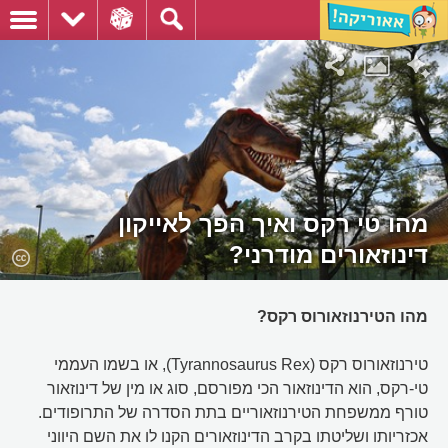
מהו טי רקס ואיך הפך לאייקון
דינוזאורים מודרני?
מהו הטירנוזאורוס רקס?
טירנוזאורוס רקס (Tyrannosaurus Rex), או בשמו העממי
טי-רקס, הוא הדינוזאור הכי מפורסם, סוג או מין של דינוזאור
טורף ממשפחת הטירנוזאוריים בתת הסדרה של התרופודים.
אכזריותו ושליטתו בקרב הדינוזאורים הקנו לו את השם היווני