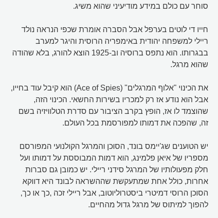
סוחר עם כולם במידע מודיעיני שהוא משיג.
חייו די לוטים בערפל אבל הסברה אומרת שכפי הנראה נולד
ריילי למשפחה יהודית באימפריה הרוסית והיגר למערב
בבגרותו. הוא נתפס ברוסיה וב-1925 הוצא להורג, בלא שהודה
שהוא מרגל.
את הכינוי "אלוף המרגלים" (Ace of Spies) הוא קיבל עוד בחייו,
אבל הוא נודע אז רק למכריו בשירות החשאי. הכינוי הזה,
שהוצמד לו אז, הופץ בקרב הציבור עם סדרת הטלוויזיה בשם
זה, שהפכה את דמותו למפורסמת בכל העולם.
יש הטוענים שג'יימס בונד, הסוכן והמרגל הקולנועי המפורסם
מספריו של איאן פלמינג, הוא דמות המבוססת על דמותו ועל
חלק מפעולותיו של המרגל סידני ריילי. יש כמובן גם סברות
אחרות, כולל אחת שמתעקשת שההשראה לבונד היא דווקא
הסוכן הרוסי דמיטרי ביסטרוליוטוב, אבל ריילי זכה ,כך או כך,
להפוך למיתוס של מרגל גדול מהחיים.