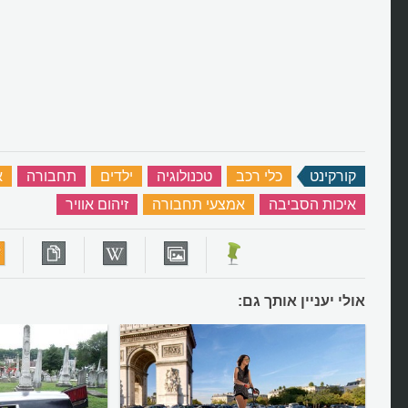
קורקינט
‏
כלי רכב
‏
טכנולוגיה
‏
ילדים
‏
תחבורה
‏
א
איכות הסביבה
‏
אמצעי תחבורה
‏
זיהום אוויר
‏
אולי יעניין אותך גם: