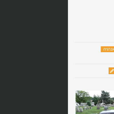
נרגיה
‏