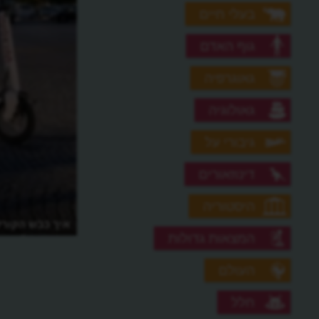
בעלי חיים
גוף האדם
גאוגרפיה
גאולוגיה
גיבורי על
דינוזאורים
היסטוריה
איך כבש הקור
המצאות גדולות
הרחובות?
העולם
חלל