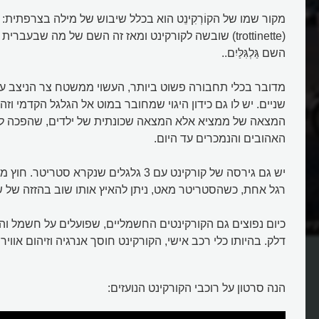
מקור שמו של הקוֹרְקִינֵט הוא בכלל שיבוש של מילה בצרפתית:
(trottinette) שובשה לקורקינט ומאז זה השם של מה שבעברי
השם גַּלְגִּלַּיִם..
מדובר בכלי תחבורה פשוט ביותר, העשוי ממשטח צר הניצב על
שניים. יש לו גם כידון היגוי שמחובר במוט אל הגלגל הקדמי וזהו
המצאה של ממציא אלא המצאה שכונתית של ילדים, שהפכה ל
האהובים והנמכרים עד היום.
יש גם גירסה של קורקינט עם 3 גלגלים שנקרא סט
רגל אחת, כשהסטריטר מאט, ניתן להאיץ אותו שוב בהזזה של ש
קינט החשמלי את
מהו מקור השם קורקינט?
כיום נפוצים גם הקורקינטים החשמליים, שפועלים על חשמל וה
דלק. בהיותו כלי רכב אישי, הקורקינט חוסך אנרגיה וזיהום אוויר.
הנה סרטון על רוכבי הקורקינט הנועזים: