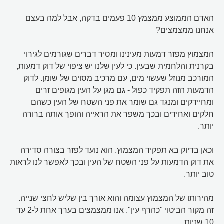
האדם הממוצע ממצמץ 10 פעמים בדקה, אבל למה בעצם
אנחנו ממצמצים?
המצמוץ מפזר דמעות מעינינו ומסיר דברים שגורמים לגירוי
בקרנית והלחמית שבעין. כי לעין שלנו יש ציפוי של דוק דמעות,
המורכב מנוזל שעשוי מים, עם מרכיב מסוים של שומן. לדוק
הדמעות הזה תפקיד כפול - גם מגן על העין מגופים זרים
ומחיידקים ומנגד גם שומר את פני השטח של העין כשהם
חלקים ואחידים ובכך משפר את הראייה והופך אותה ברורה
יותר.
וכאן בדיוק בא תפקיד המצמוץ. הוא נועד לפזר בצורה סדירה
את דוק הדמעות על פני השטח של העין ובכך לאפשר לנו לראות
טוב יותר.
מהירותו של המצמוץ עצומה והוא אורך בין שליש לחצי שנייה.
זה מקור הביטוי "כהרף עין". אנו ממצמצים בערך אחת ל-2 עד
10 שניות.