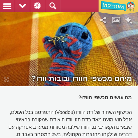
מיהם מכשפי הוודו ובובות וודו?
מה עושים מכשפי הווּדוּ?
הכישוף השחור של דת הווּדוּ (Voodou) התפרסם בכל העולם,
אבל הוא מועט מאד בדת הזו. ווּדוּ היא דת שמקורה בהאיטי
שבאיים הקאריביים, הוודו שילבה מסורות ממערב אפריקה עם
דברים שנלקחו מהנצרות הקתולית, בשל המסחר בעבדים.