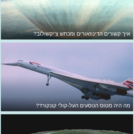
איך קשורים הדינוזאורים ומכתש צ'יקשולוב?
מה היה מטוס הנוסעים העל-קולי קונקורד?