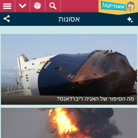
אסונות
מה הסיפור של האניה ריברדאנס?