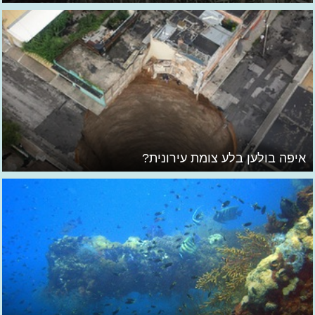
איפה בולען בלע צומת עירונית?