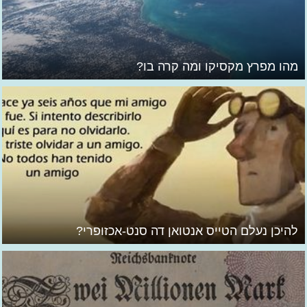
מהו מפרץ מקסיקו ומה קרה בו?
להיכן נעלם הטייס אנטואן דה סנט-אכזופרי?