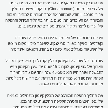
את התבלין מפיקים מהקליפה הפנימית של כמה מינים שונים
של עצי הקינמונום (Cinnamomum). הפקתו נעשית בתהליך
ארוך, מורכב וייחודי, שמהווה את אחד הגורמים למחירו הגבוה
והמיוחד. גם העובדים המיומנים ביותר בתהליך הגידול וההפקה
שלו יכולים לייצר רק קילוגרמים ספורים של קינמון ביום.
העצים הטרופיים של הקינמון גדלים בתנאי גידול מיוחדים
וקפדניים, בעיקר באזורי סרי לנקה, לשעבר ציילון, מקום מוצאו
של העץ. עוד מגדלים אותו כיום גם בהודו, וייטנאם ואינדונזיה.
עוד הסבר להיותו של הקינמון תבלין יקר כל כך הוא משך הגידול
הארוך של עצי קינמון. לוקח כ-15 שנים עד שעץ הקינמון מגיע
להבשלה ואורך חייו הוא כ-45-50 שנה. יחד עם גידולו הארוך
הפקת הקינמון היא עבודה ידנית מדויקת, עם דרישות אקלימיות
מיוחדות, התורמים גם הם למחירו הגבוה.
את תהליך ההפקה המורכב של תבלין קינמון מתחילים בגזימה
של ענפי העצים והסרת הקליפה החיצונית. לאחר מכן,
מפשיטים בעבודת יד מיומנת ועדינה את הקליפה הפנימית.