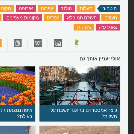
חיטהורן
‏
תעלות
‏
הולנד
‏
עיירות
‏
אירופה
‏
מקומו
העולם
‏
העולם המופלא
‏
כפרים
‏
מקומות מעניינים
‏
גאוגרפיה
‏
גיטהורן
‏
אולי יעניין אותך גם:
כיצד אמסטרדם בהולנד יושבת על
איפה נמצאת גינ
תעלות?
בעולם?