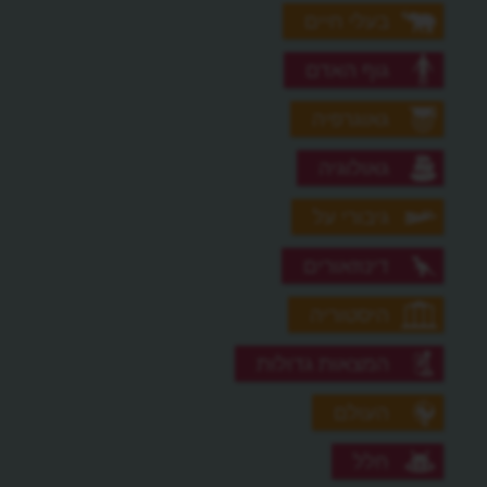
בעלי חיים
גוף האדם
גאוגרפיה
גאולוגיה
גיבורי על
דינוזאורים
היסטוריה
המצאות גדולות
העולם
חלל