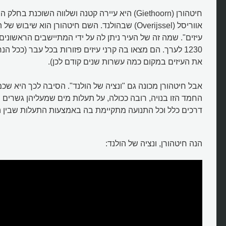
חיטהורן (Giethoorn) היא עיירה קטנה ושלווה השוכנת 
אווריסל (Overijssel) שבהולנד. השם חיטהורן הוא שיבו
עיזים". שמה זה של העיר ניתן לה על ידי המתיישבים הראשונים
1230 לערך. הם מצאו בה קרני עיזים פזורות בכל עבר (ככל 
את העיזים במקום כמה עשרות שנים קודם לכן).
אבל חיטהורן מכונה גם "ונציה של הולנד". הסיבה לכך היא שכמו
החמד הזו בנויה, רובה ככולה, על תעלות מים שמעליהן גשרים נ
דרכים כלל וכל התנועה מתקיימת בה באמצעות התעלות שבין 
הנה חיטהורן, ונציה של הולנד: