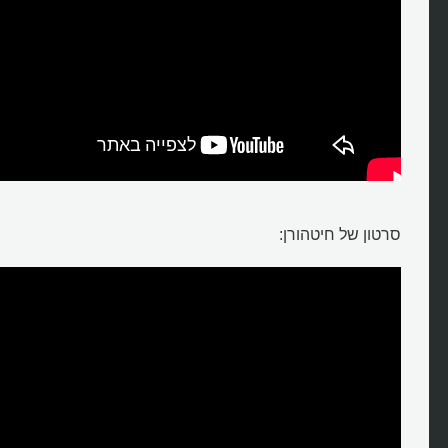
מהי ונציה של הולנד?
סרטון של חיטהורן: