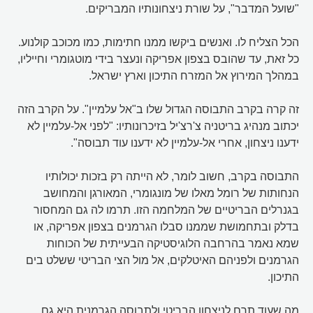
"שועל המדבר", על שורת ניצחונותיו המבריקים.
הכל הצליח לו. ואנשים ביקשו ממנו חתימות, כמו מכוכב קולנוע.
כל זאת, עד שהובס בצפון אפריקה ונעצר בידי מוטגומרי וחייליו,
במהלך המירוץ אל המזרח התיכון וארץ ישראל.
זה קרה בקרב התבוסה הגדול שלו ב"אל עלמיין". על הקרב הזה
יכתוב מנהיג בריטניה צ'רצ'יל בזיכרונותיו: "לפני אל-עלמיין לא
ידענו ניצחון, אחרי אל-עלמיין לא ידענו עוד תבוסה".
התבוסה בקרב, חשוב לומר, לא הייתה רק בזכות יכולותיו
הנחותות של רומל מאלו של מונגומרי, המאורגן והמחושב
בגנרלים הבריטיים של המלחמה הזו. תרמו לה גם המחסור
בדלק ובתחמושת שממנו סבלו הגרמנים בצפון אפריקה, או
שמא נאמר בהרחבה הלוגיסטיקה הבעייתית של הכוחות
הגרמנים ולפניהם האיטלקים, אל מול הצי הבריטי ששלט בים
התיכון.
מה שעוד תרם לניצחון הבריטי ולתבוסה הגרמנית היא גם