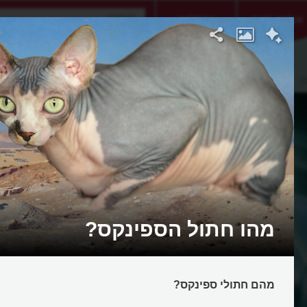
אתגר היום
אקדמיה
ס
מהו חתול הספינקס?
מהם חתולי ספינקס?