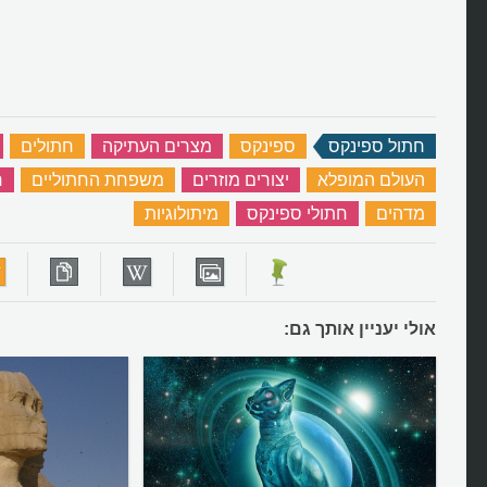
חתול ספינקס
‏
ספינקס
‏
מצרים העתיקה
‏
חתולים
‏
העולם המופלא
‏
יצורים מוזרים
‏
משפחת החתוליים
‏
ח
מדהים
‏
חתולי ספינקס
‏
מיתולוגיות
‏
אולי יעניין אותך גם: