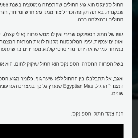
שבקנדה. באותה תקופה וכדי ליצור ממנו גזע חדש ומיוחד, חזרו 
חתולים ובהצלחה רבה.
גופו של חתול הספינקס שרירי ואין לו ממש פרווה (אולי קצת). יש
ואוזניים ענקיות. עיניו המלוכסנות מקנות לו את המראה המצמ
במיוחד למי שראה יותר מדי סרטי קולנוע מפחידים בהשתתפות
בשל הפרווה החסרה, הספינקס הוא חתול שזקוק לחום. הוא או
ואגב, אל תתבלבלו בין החתול ללא שיער גוף, כלומר מגזע הספי
המצרי" הרגיל, Egyptian Mau שנערץ גל כך במצרי
שונים.
רית בסתת פני חתול?
מהו חתול הספינקס?
הנה צמד חתולי הספינקס: