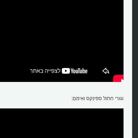
וגורי חתול ספינקס ואימם: