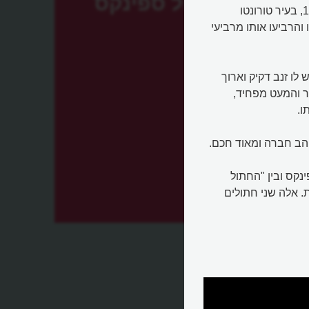
חתול ספינקס
חתול ספינקס הוא גזע חתולים שהתפתח ממוטציה בשנת 1966, בעיר טורונטו
והרביעו אותו מרביעי
 לו זנב דקיק וארוך
רר והמעט מפחיד,
ו.
הב חברה ומאוד חכם.
נקס ובין "החתול
ם הפרעונית. אלה שני חתולים