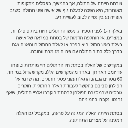
צורתה הייתה של חתולה, אך בהמשך, בפסלים מתקופות
מאוחרות, היא הפכה לבעלת גוף של אישה ופני חתולה, כשגם
אופייה נע בין נטייה לטוב לעשיית רע.
באלף ה-1 לפני הספירה, נעשו החתולים חיות בית פופולריות
במצרים. אז הוחלפה הדמות של בסתת במראה של אישה
בעלת ראש חתול. היא הפכה אז לאלת החתולים ומאז הוצגה
בדרך כלל בתור חתולה עם פרווה מנומרת וזהובה.
במקדשים של האלה בסתת חיו החתולים חיי מותרות וטופחו
עד יומם האחרון. באחד מהמקדשים הללו, מקדש גדול במיוחד,
60 מטרים גובהו, התגלו המוני פסלי חתולים, מה שרמז על
הפולחן סביבם בהקשר לעבודת האלה החתולית. חוקרים
גורסים שבמסגרת הפולחן לבסתת הוקרבו אלפי חתולים, שאף
נחנטו ונקברו בהמוניהם.
בסתת הייתה האלה המגינה על פרעה, ובמקביל גם האלה
המגינה על מצרים התחתונה.