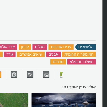
הליופוליס
‏
ערים אבודות
‏
מגלית
‏
לבנון
‏
ארכיאולוג
האימפריה הרומית
‏
אבנים
‏
שיאים אנושיים
‏
גודל
‏
ש
העולם המופלא
‏
מדהים
‏
אולי יעניין אותך גם: