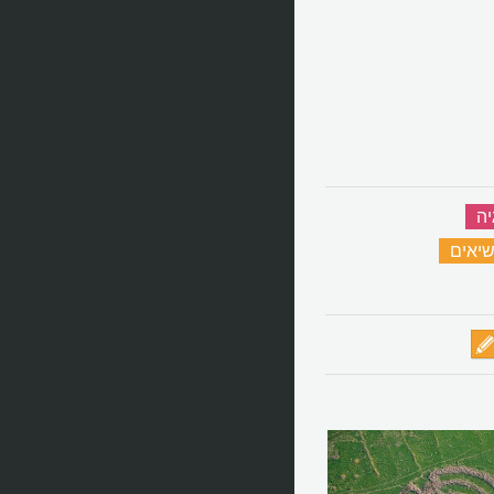
יה
‏
יאים
‏