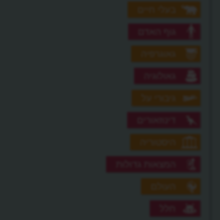
בעלי חיים
גוף האדם
גאוגרפיה
גאולוגיה
גיבורי על
דינוזאורים
היסטוריה
המצאות גדולות
העולם
חלל