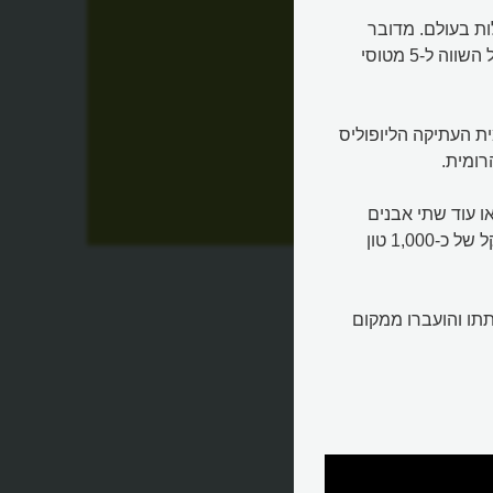
ות בעולם. מדובר
באבני בניין עתיקות וענקיות, שמשקלן מעל ל-800 טונות - משקל השווה ל-5 מטוסי
ת העתיקה הליופוליס
ומית.
 עוד שתי אבנים
בעל
נוספות, שלא נחצבו עד הסוף. הן גדולות אף יותר - אחת במשקל של כ-1,000 טון
תתו והועברו ממקום