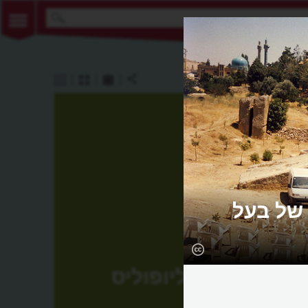
של בעל
הליופוליס