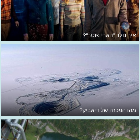
איך נולד "הארי פוטר"?
מהו המכרה של דיאביק?