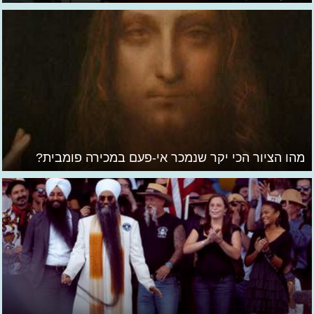
מהו הציור הכי יקר שנמכר אי-פעם במכירה פומבית?