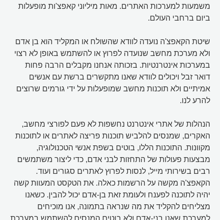
משמעות למערכות האתרים. מאות מיליוני קאפצ'ות מופעלות
ביום ברחבי העולם.
שיטת הקאפצ'ה נועדה לוודא שהשולח או המקליד הוא בן אדם
ולא מערכת מחשב שנועדה לפרוץ או להשתמש באופן לא רצוי
במערכות אינטרנטיות. בזכותה אנחנו מקבלים הרבה פחות
דואר זבל ויכולים לוודא שאנו מתקשרים ברשת עם אנשים
אמיתיים ולא תוכנות מחשב שמופעלות על ידי גורמים שרוצים
להרע לנו.
הנהלות של אתרי אינטרנט נחשפות לא פעם לפורצי מחשב,
האקרים, שמנסים להלביש תוכנות פריצה לאתרים או לתוכנות
מקוונות. התוכנות הללו, בוטים בשפת אנשי הטכנולוגיה,
מבצעות פעולות של התחזות לבני אדם, כדי ליצור משתמשים
רבים בשירותי מייל, לנסות לפרוץ לאתרים סגורים ועוד.
הקאפצ'ה מקשה על הרשמות כאלה. את הטקסט המעוות קשה
יהיה לתוכנה לפענח ולעומת זאת בן-אדם יכול להבין. כשאנו
מצליחים להקליד את מה שנראה בתמונה, אנו מוכיחים
למערכת שאנו בני-אדם ולא בוטים המנסים להשתמש במערכת