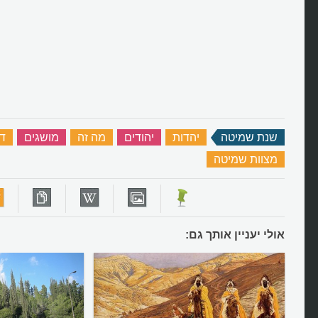
שנת שמיטה
‏
יהדות
‏
יהודים
‏
מה זה
‏
מושגים
‏
ד
מצוות שמיטה
‏
אולי יעניין אותך גם: