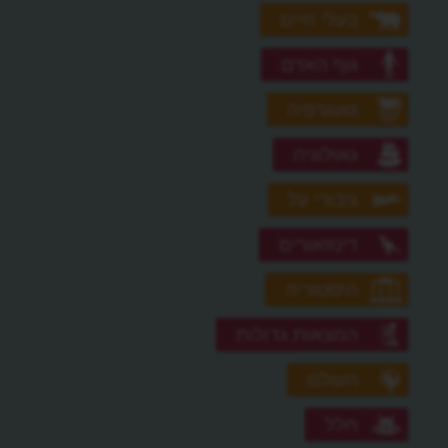
בעלי חיים
גוף האדם
גאוגרפיה
גאולוגיה
גיבורי על
דינוזאורים
היסטוריה
המצאות גדולות
העולם
חלל