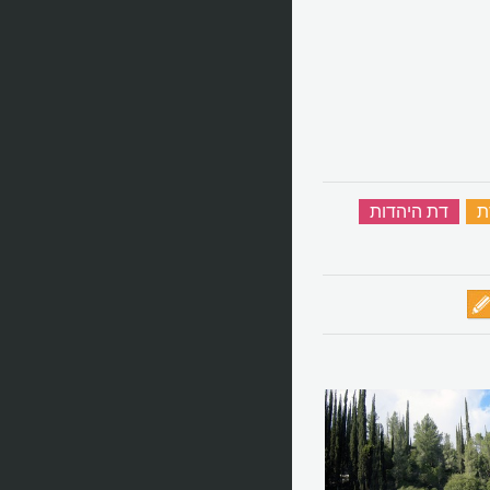
ת
‏
דת היהדות
‏