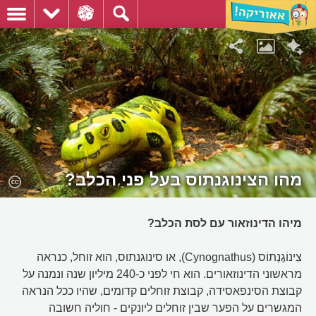
מהו הצינוגנתוס בעל פני הכלב?
מיהו הדינוזאור עם לסת הכלב?
צִינוֹגֶנְתוֹס (Cynognathus), או סינוגנתוס, הוא זוחל, כנראה
מראשוני הדינוזאורים. הוא חי לפני כ-240 מיליון שנה ונמנה על
קבוצת הסינפאסידה, קבוצת זוחלים קדומים, שהיו ככל הנראה
המגשרים על הפער שבין זוחלים ליונקים - חוליה חשובה