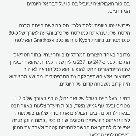
בסיפור האבולוציה שיוביל בסופו של דבר אל היונקים
המודרניים.
פירוש שמו ביוונית "לסת כלב". הסיבה לשם הייתה מבנה
הלסת שלו, שנראתה כמו לסת של כלב והגיעה לאורך של כ-30
סנטימטרים. ביוונית Kyon פירושו כלב ו-Gnathos הוא לסת.
מדובר באחד היצורים המרתקים ביותר שחיו בתור הטריאס
התיכון, לפני כ-247 עד 237 מיליון שנה. למרות שהוא חי בעידן
שבו הדינוזאורים החלו להופיע, הוא ככל הנראה לא היה
דינוזאור, אלא השתייך לקבוצת התרפסידים, מה שאומר שהוא
היה קרוב משפחה קדום של היונקים.
דמיינו בעל חיים בגודל של זאב גדול, טורף באורך של כ-1.2
מטרים ובעל גוף גמיש מאוד, בזכות היעדר צלעות באזור הבטן.
בניגוד לזוחלים רבים, הבולעים את הטרף שלהם בשלמותו,
לצינוגנאתוס היו שיניים מסוגים שונים בפיו, כמונו היונקים. זה
אפשר לו לחתוך את הבשר לחתיכות קטנות ולעבד את המזון
ביעילות לפני הבליעה.