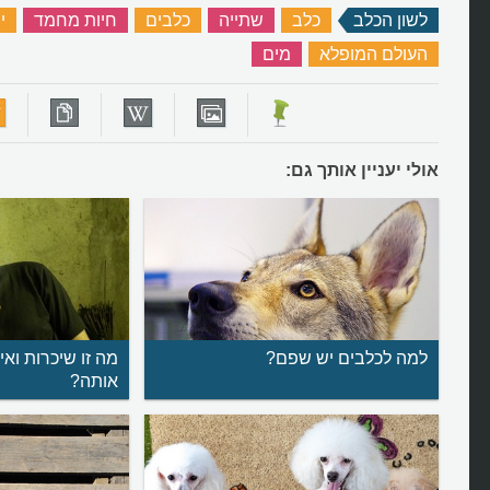
לשון הכלב
‏
כלב
‏
שתייה
‏
כלבים
‏
חיות מחמד
‏
י
העולם המופלא
‏
מים
‏
אולי יעניין אותך גם:
למה לכלבים יש שפם?
מה זו שיכרות ואי
אותה?