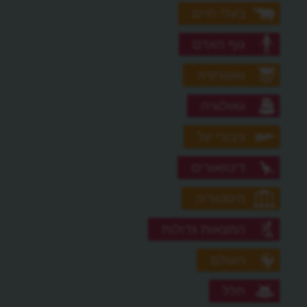
בעלי חיים
גוף האדם
גאוגרפיה
גאולוגיה
גיבורי על
דינוזאורים
היסטוריה
המצאות גדולות
העולם
חלל