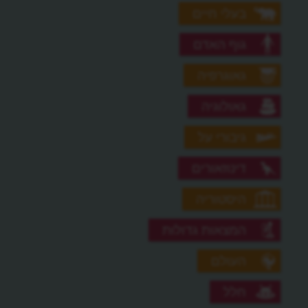
בעלי חיים
גוף האדם
גאוגרפיה
גאולוגיה
גיבורי על
דינוזאורים
היסטוריה
המצאות גדולות
העולם
חלל