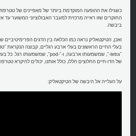
כשגילו את ההופעה המוקדמת ביותר של מאפיינים של טטרפוד 
החוקרים שזו ראייה מרכזית למעבר האבולוציוני המשוער עד אז
ביבשה.
ואכן, הטיקטאליק נראה כמו הכלאה בין הדגים הפרימיטיביים שה
בעלי החיים הראשונים בעלי ארבע רגליים, קבוצה הנקראת "טט
"tetra-", שמשמעותו ארבעה, ו-"-pod", שמשמ
של הדו-חיים החלוצים הללו, כולל אותנו, יכולים להיקרא טטרפוד
על העלייה אל היבשה של הטיקטאליק:
איך הטיקטאליק היה לדג הראשון ש
על היבשה?