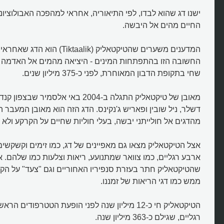
ישנו דג שהוא לבדו, לפי התיאוריה, אחראי למהפכה האבולוציונ
החיים מהים אל היבשה.
המדענים משערים שהטיקטאליק (Tiktaalik
החשובה הזו בהתפתחות המינים - היציאה מהמים אל האדמה הי
שחי בתקופת הדבון המאוחרת, לפני כ-375 מיליון שנים.
מאובן של טיקטאליק התגלה ב-2004 באי אלסמיר
דשלר, ניל שובין ופאריש ג'נקינס. הדג הזה הוא מאובן המעבר 
מהדגים אל חולייתני יבשה, בעלי חוליות שחיים על הקרקע ולא 
אצל הטיקטאליק מצאו גם מאפיינים של דג, כמו זימים וקשקשים
ארבע רגליים, כמו צוואר שמתנועע, ריאות וצלעות כמו שלהם.
שהטיקטאליק חתר בעזרת סנפיריו האחוריים וגם "צעד" על ה
ממש כמו דגי הריאות של זמננו.
רגליים, שגילם כ-363 מיליון שנה.