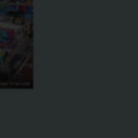
מהו הציור המק