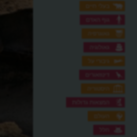
בעלי חיים
גוף האדם
גאוגרפיה
גאולוגיה
גיבורי על
דינוזאורים
היסטוריה
המצאות גדולות
העולם
חלל