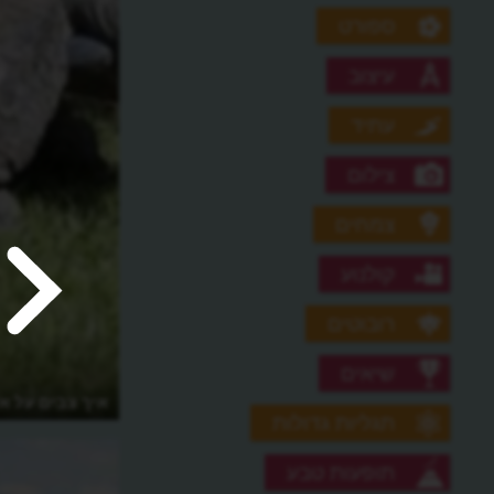
ספורט
עיצוב
עתיד
צילום
צמחים
קולנוע
רובוטים
שיאים
איך צבים על אי
תגליות גדולות
תופעות טבע