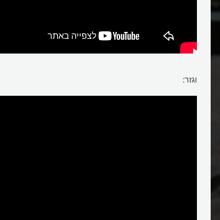
ם?
מה מיוחד בצב?
וגזר:
צב