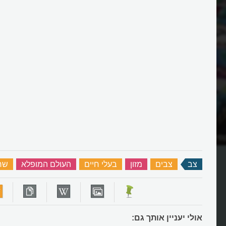
סיקני בגודל של שכונה?
היוכל צב לנצח את אלוף העולם בר
צב
‏
צבים
‏
מזון
‏
בעלי חיים
‏
העולם המופלא
‏
שרי
אולי יעניין אותך גם: