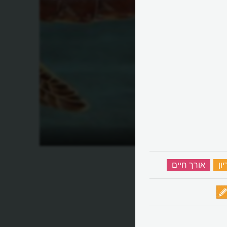
יצה?
מהם צבי הים?
ון
‏
אורך חיים
‏