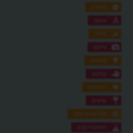
ספורט
עיצוב
עתיד
צילום
צמחים
קולנוע
רובוטים
שיאים
תגליות גדולות
תופעות טבע