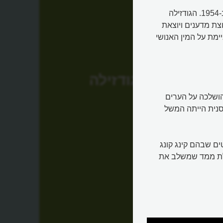
גודזילה (Godzilla) הייתה מפלצת בדיונית מסרט יפאני שיצא ב-1954. הגודזילה
צת מדענים ויוצאת
ימת על המין האנושי
גודזילה
ושלכה על הערים
סנית הייתה המשל
ים שבהם קינג קונג
תלת ממד שמשלב את