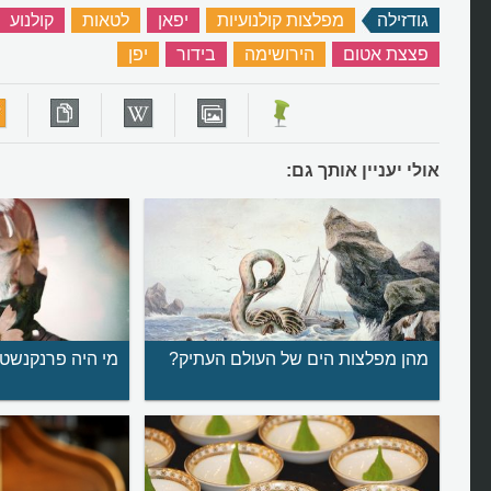
גודזילה
‏
מפלצות קולנועיות
‏
יפאן
‏
לטאות
‏
קולנוע
פצצת אטום
‏
הירושימה
‏
בידור
‏
יפן
‏
אולי יעניין אותך גם:
מהן מפלצות הים של העולם העתיק?
מי היה פרנקנשטי