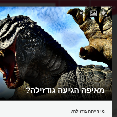
אתגר היום
אקדמיה
מאיפה הגיעה גודזילה?
מי הייתה גודזילה?