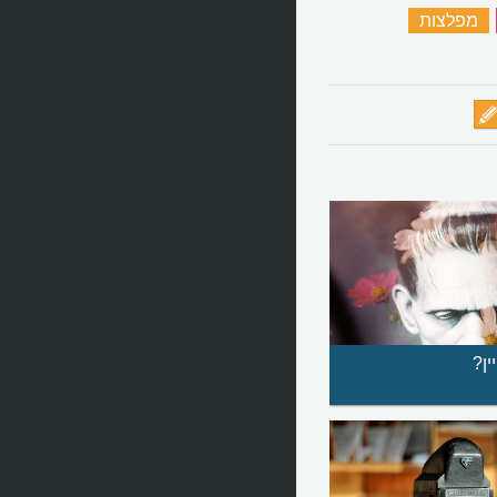
‏
מפלצות
‏
ין?