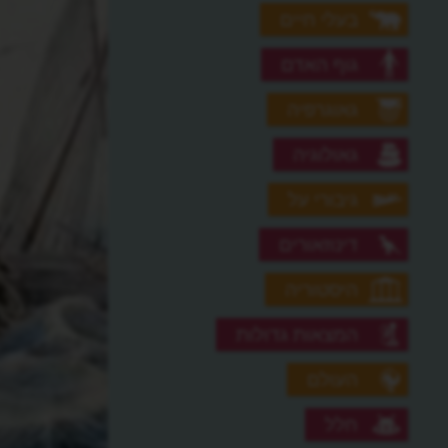
בעלי חיים
גוף האדם
גאוגרפיה
גאולוגיה
גיבורי על
דינוזאורים
היסטוריה
המצאות גדולות
העולם
חלל