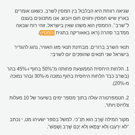
שגיאה רווחת היא הבלבול בין חמסין לשרב. כשאנו אומרים
בארץ שיש חמסין וחווים חום ויובש, אנו מתכוונים בעצם
ל"שרב". החמסין הוא משהו שאין בישראל. זוהי רוח שבאה
ממדבר סהרה (ראו באאוריקה בתגית
חמסין
).
תנאי השרב ברורים. מבחינת תנאי מזג האוויר, נהוג להגדיר
בישראל שני תנאים שהופכים יום לשרבי:
1. הלחות היחסית הממוצעת פחותה מ־50% בחוף ו-45% בהר
(בשרב כבד הלחות היחסית בחוף נמוכה מ-30% ובהר נמוכה
מ-20%).
2. הטמפרטורה עולה בתוך מספר ימים בשיעור של 10 מעלות
צלזיוס ויותר.
מקור המילה שָׁרָב הוא תנ"כי. למשל בספר ישעיהו מט, י נכתב
"לֹא יִרְעָבוּ וְלֹא יִצְמָאוּ וְלֹא יַכֵּם שָׁרָב וָשָׁמֶשׁ".