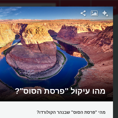
אתגר היום
אקדמיה
מהו עיקול "פרסת הסוס"?
מהי "פרסת הסוס" שבנהר הקולורדו?