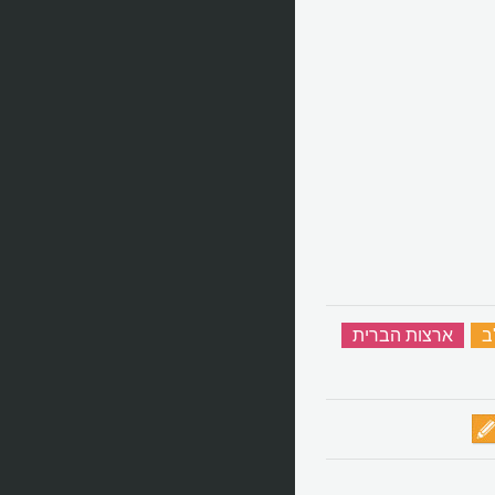
ב
‏
ארצות הברית
‏