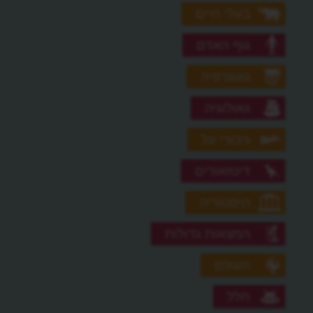
בעלי חיים
גוף האדם
גאוגרפיה
גאולוגיה
גיבורי על
דינוזאורים
היסטוריה
המצאות גדולות
העולם
חלל