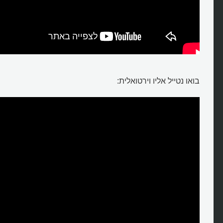
בואו נטייל אליו וירטואלית:
מהו עיקול "פרסת הסוס"?