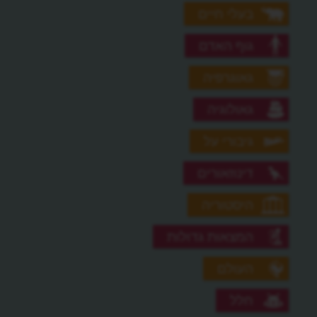
בעלי חיים
גוף האדם
גאוגרפיה
גאולוגיה
גיבורי על
דינוזאורים
היסטוריה
המצאות גדולות
העולם
חלל