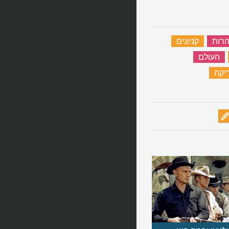
הרות
‏
קניונים
‏
‏
העולם
‏
יקה
‏