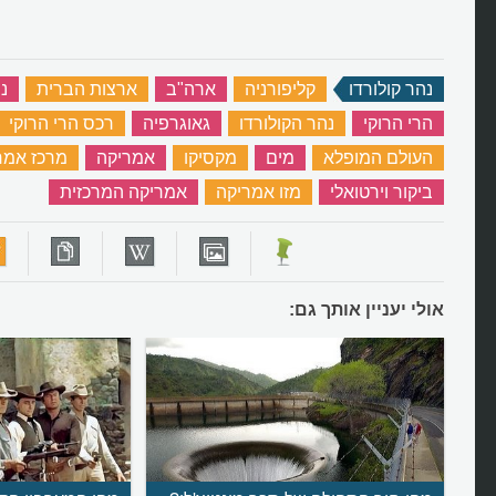
נהר קולורדו
‏
קליפורניה
‏
ארה"ב
‏
ארצות הברית
‏
נ
הרי הרוקי
‏
נהר הקולורדו
‏
גאוגרפיה
‏
רכס הרי הרוקי
העולם המופלא
‏
מים
‏
מקסיקו
‏
אמריקה
‏
מרכז אמר
ביקור וירטואלי
‏
מזו אמריקה
‏
אמריקה המרכזית
‏
אולי יעניין אותך גם: