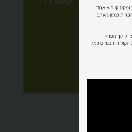
נהר קולורדו
רית ומקסיקו הוא אחד
ברית וצפון-מערב
עד לתוך מפרץ
 הוא כ-2,330 קילומטרים. על הקולורדו בנויים כמה