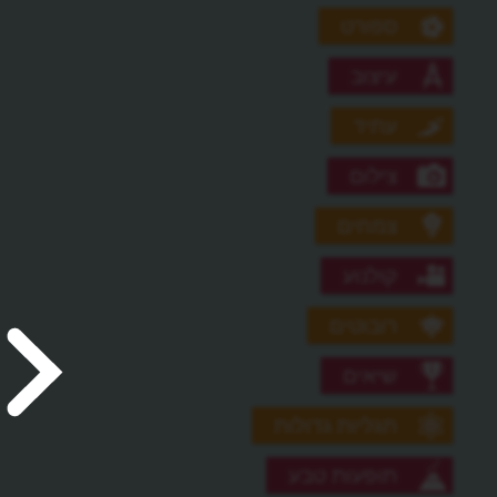
ספורט
עיצוב
עתיד
צילום
צמחים
קולנוע
רובוטים
שיאים
תגליות גדולות
תופעות טבע