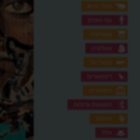
בעלי חיים
גוף האדם
גאוגרפיה
גאולוגיה
גיבורי על
דינוזאורים
היסטוריה
המצאות גדולות
העולם
חלל