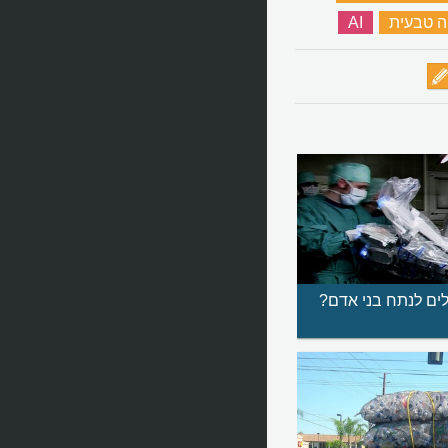
 טבעית
‏
AI
‏
לים לנתח בני אדם?