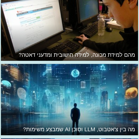
מהם למידת מכונה, למידה חישובית ומדעני דאטה?
מה בין צ'אטבוט, LLM וסוכן AI שמבצע משימות?