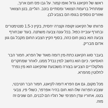
ראשו של הקיאנג גדול ואפו קמור. על גבו פס חום ארוך,
שמתחיל ברעמת הצוואר ומסתיים בזנב. רגליים, בטן הצוואר
ואזורים נוספים בגופו הם בצבע לבן.
פרוותו של הקיאנג זקופה וקצרה יחסית, בקיץ כ-1.5 סנטימטרים
ובחורף עובייה כפול. בכל עונה צבעה משתנה. בעוד שבחורף
צבעה הוא בגוון חום כהה, בסוף הקיץ הצבע החום מקבל גם גוון
אדום מבריק.
בעבר סווג הקיאנג כתת-מין דומה מאוד של הפרא, חמור הבר
האסיאני. כיום הוא נחשב למין נבדל ממנו, לאחר שמחקרים
מולקולריים הצביעו בצורה משכנעת שהקיאנג הוא מין נפרד
לחלוטין מהפרא.
מכל מקום, גם אם הפרא דומה לקיאנג, חמור הבר הטיבטי,
שצבע הפרווה שלו הוא חום בהיר-אפרפר, כשולי פיו, צבעי
בטנו, אחוריו וצדן הפנימי של רגליו הם לבנים, הם שונים זה
מזה.