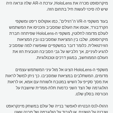
מיקרוסופט מכרה את HoloLens, ערכת ה-AR שלה ונראה היה
שיש לה סיכוי לעשות חיל בתחום הזה.
בעוד משקפי ה-VR ה"רגילים", כמו אוקולוס ריפט ומשקפי
הקרדבורד, אטמו את העולם שמסביב והכניסו את המשתמש
לעולם מדומה לחלוטין, משקפי ה-HoloLens שפיתחה חברת
מיקרוסופט, שלבו בין המציאות שמסביבנו ובין המציאות
הווירטואלית. כלומר דובר במשקפיים שאפשרו למה שמסביב
להגיע לעיניים, אך הלבישו על גבי הסביבה הטבעית הזו את
העולם הממוחשב, במגוון דרכים וטכנולוגיות.
משקפי ה-HoloLens הציגו אל מול עיני המשתמש עצמים
מדומים, המשתלבים במציאות שמסביבו. כך ניתן למשל לראות
את מסך סקייפ על השיש במטבח ולשוחח עם אמא, או לראות
הולוגרמה של הצד השני כדמות תלת-ממדית שיושבת על
הכורסה בסלון שלנו.
ההולו-לנס הבטיחו לאפשר בנייה של עולם במשחק מיינקראפט
שנבנה על השטיח, או לעבוד על הולוגרמה של מבנה שאנו