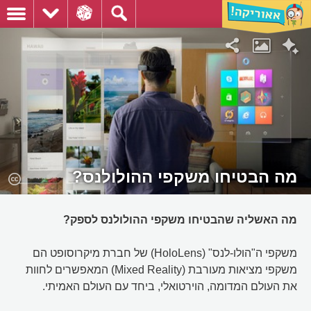
מה הבטיחו משקפי ההולולנס?
מה האשליה שהבטיחו משקפי ההולולנס לספק?
משקפי ה"הולו-לנס" (HoloLens) של חברת מיקרוסופט הם
משקפי מציאות מעורבת (Mixed Reality) המאפשרים לחוות
את העולם המדומה, הוירטואלי, ביחד עם העולם האמיתי.