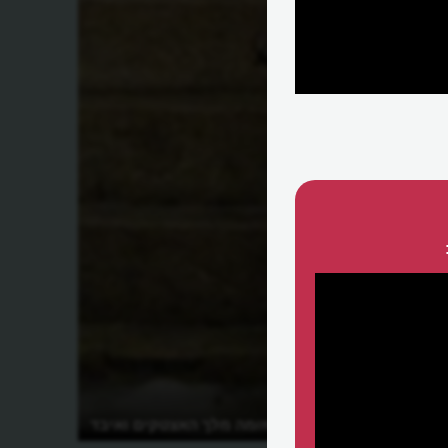
כיצד שגה מונטזומה מלך האצטקים ואיבד
את שלטונו?