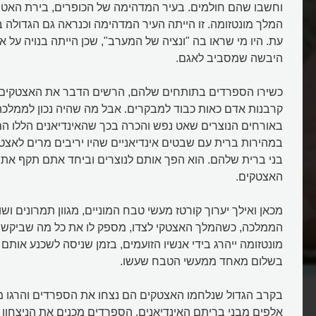
וחשבו שהם חולמים. בעיר המדהימה של הכופרים, בירת האטצ
המלך מונטזומה. זו הייתה העיר המדהימה וכנראה גם הגדולה 
עת. היו מי שראו בה "ונציה של המערב", שכן הייתה בנויה על 
היבשה שמסביב לאגם.
כשירו הספרדים בתותחים שלהם, הרשים הדבר את האצטקים.
קרבנות אדם כאות כבוד למבקרים. אבל מה שהיה נכון לממלכ
באורחים הנוצרים שאט נפש והכרה בכך שהאינדיאנים הללו הם 
במהירות ברית עם שבטים אינדיאניים שהיו יריבים מרים לאצט
בני ברית שלהם. הוא הפך אותם לנוצרים וביחד אתם תקף את ט
האצטקים.
מכאן ואילך יערוך קורטז מעשי טבח המוניים, מגוון תמרונים וש
הממלכה, כשהמלך האצטקי לצדו, מספק לו את כל מה שביקש ו
מונטזומה ייהרג בידי אנשיו הזועמים, בזמן שניסה לשכנע אות
טדורים?
לאיפה נעלמה טנוצ'טיטלן, בירת
בשלום מאחד ממעשי הטבח שעשו.
האצטקים הגדולה בעולם?
בקרב הגדול שנלחמו האצטקים הם נצחו את הספרדים והרגו מ
אלפים מבני בריתם האינדיאנים. הספרדים מכנים את הניצחון 