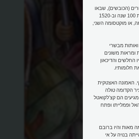
הקונקיסטדורים (הכובשים), שבאו
אל אמריקה כדי לכבוש אותה. הממלכה האצטקית הייתה רק בת 100 שנה וב-1520
, או מוקטסומה השני,
ואותות מבשרי
 ומראות משונים
 החלשים והדיכאון
ת חלומותיו.
. האמונה האצטקית
יר הקדומה טולה
המגיעים הם קצ'לקואטל
אל ופמלייתו ופתח
ה מאות והיו ברובם
יתה בנויה על אי