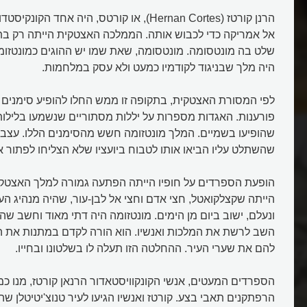
הרנן קורטז (Hernan Cortes), או קורטס, היה אחד 
שלט בה מונטסומה. מונטסומה, שאת שמו יש ההוגים כמונטזומה
היה מלך שבניגוד לקודמיו כמעט ולא עסק במלחמות.
לפי המסורת האצטקית, בתקופה זו ממש החלו להופיע סימנים 
פורענות. האגדות מספרות על יללות מסתוריים שנשמעו בלילות
שהופיעו בשמיים. המלך מונטזומה חשש מהסימנים הללו. עצביו
שהשתלט עליו הביאו אותו לטבוח ביועציו שלא הצליחו לפתור א
הופעת הספרדים על חופיו הייתה הפתעה גמורה למלך האצטקי
הייתה שקצלקואטל, חצי אדם וחצי אל לבן-עור, שהיה מנהיג הע
ונעלם, ישוב ביום מן הימים. מונטזומה היה דתי מאוד וחשב ש
השב לרשת את המלכות ואנשיו. הוא הורה לקדם במתנות את ה
להם את שערי העיר. ההחלטה הזו תעלה לו בשלטונו ובחייו.
הספרדים המעטים, אנשי הקונקוויסטאדור הרנאן קורטז, מנו כמ
הרפתקנים תאבי בצע. קורטז ואנשיו הגיעו לעיר טנוצ'יטיטלן שהי