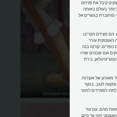
קים קיבל את פניהם
ביותר בעולם באותה
אי ומחוברת בגשרים אל
 הם מצידם הקריבו
ה האצטקית עורר
כופרים. קורטז בנה
קים ועם שבטים שהיו
נוצ'יטיטלאן, בירת
וד מאורגן של אוצרות
מקווה לטוב. בסוף
ם לתת לספרדים לחזור
מי היה קורטז כובש האצטקים?
אות מהם, עם עוד
האצטקי הזה עד היום