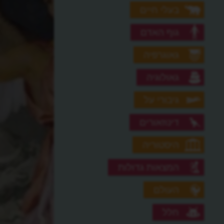
בעלי חיים
גוף האדם
גאוגרפיה
גאולוגיה
גיבורי על
דינוזאורים
היסטוריה
המצאות גדולות
העולם
חלל