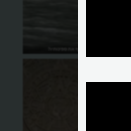
למה קורטז שרף את ספינותיו?