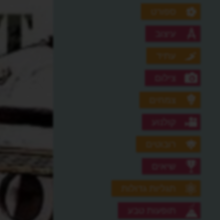
ספורט
עיצוב
עתיד
צילום
צמחים
קולנוע
רובוטים
שיאים
תגליות גדולות
תופעות טבע