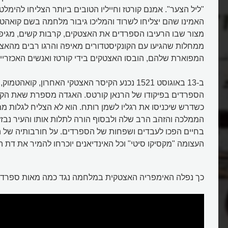
"ליל הצער". אמנם קורטז וחייליו הטובים ביותר הצליחו להימל
האמינו שהם יצליחו לשרוד והמליכו גיבור מלחמה בשם קואהט
מצור שבו הרעיבו הספרדים את האצטקים, קרבות קשים, מגיפ
ממחלות שהגיעו עם הקונקיסטדורים מאיפה והרגו רבים מהאצ
המפוארת שלהם, הובסו האצטקים בידי קורטז ואנשים האכזריים
ב-13 באוגוסט 1521 נכנע הקיסר האצטקי האחרון, קואהט
הספרדים בפיקודו של הרנאן קורטס. האגדה מספרת שאת הקיס
כשדרש שיכניסו את רגליו לשמן רותח. הוא לא הצליח לגלות ממנ
הממלכה והזהב הרב שלה ולבסוף הורה לתלות אותו והעיר נבזז
בחיים הפכו לעבדים ושפחות של הספרדים. על חורבותיה של ה
העצומה "מקסיקו סיטי" וכל האינדיאנים יוכרחו להמיר את דת 
כך נפלה האימפריה האצטקית במלחמה נגד כמה מאות ספרדים