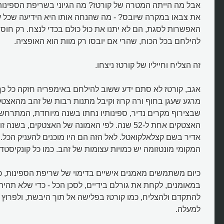
אבל מה הייתה המטרה של קורטז? מה הגיוני בשריפת הספינות 
את צבאו במקרה שיובס? - מה שהנחה אותו היא הידיעה שכל עוד
האפשרות לסגת, הם לא יתנו את כול כולם בכדי לנצח. רק חוסר
להילחם בכל הכוח, שהרי אם יובסו רק מוות הוא האופציה.
זה הצליח וחייליו של קורטז ניצחו.
אגב, קורטז לא סתם ידע ששוב להילחם באימפריה חזקה כל כך,
מרגע שעגן בחוף ורה קרוז וקיבל מתנות רבות של זהב מהאצט
שבצירוף מקרים נדיר, ספינותיו נחתו בשנה מיוחדת, המתרחש
האצטקים אחת ל-52 שנה. לפי האמונה של האצטקים, בש
אדיר בשם קצלאלקואטל. לאל הזה הם היו מוכנים להעניק הכל..
המקומי מונטזומה יש כמויות עצומות של זהב. כמו כל קונקיסטדו
כיום משתמשים מאמנים אישיים בדימוי של שריפת הספינות, כד
למה קורטז שרף את ספינותיו?
במאומנים, לקחת את גורלם בידיים, לסכן הכל - כדי שלא תהי
להתקדם ולהצליח, כמו קורטז בפלישה אל תוך היבשת, ולפרוץ
למעלה.