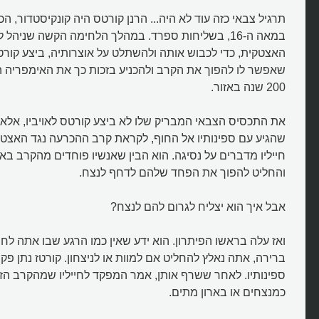
תרגיל צבאי כזה עוד לא היה... הרנן קורטס היה קונקיסטדור, 
במאה ה-16, בשליחות ספרד. במהלך הלחימה הקשה שניהל
האצטקית, כדי לכבוש אותה ולהשתלט על אוצרותיה, ביצע קורטס
שאפשר לו להפוך את הקרב ולהכניע בזכות כך את האימפריה
200 שנה באזור.
את התכסיס הצבאי המבריק שלו לא ביצע קורטס לאויביו, אלא ל
שהגיע עם ספינותיו אל החוף, לקראת קרב ההכרעה נגד האצט
חייליו מדברים על נסיגה. הוא הבין שאנשיו פוחדים מהקרב ב
והחליט להפוך את הפחד שלהם לדחף לנצח.
אבל איך הוא יצליח לגרום להם לנצח?
ואז עלה בראשו הפיתרון. הוא ידע שאין כמו הרגע שבו אתה לחו
ברירה, אתה נאלץ להחליט אם למוות או לניצחון. קורטז נתן פק
ספינותיו. לאחר ששרף אותן, אמר המפקד לחייליו שמהקרב הזה 
כמנצחים או בארון מתים.