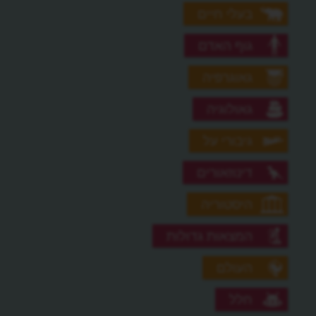
בעלי חיים
גוף האדם
גאוגרפיה
גאולוגיה
גיבורי על
דינוזאורים
היסטוריה
המצאות גדולות
העולם
חלל