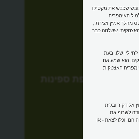
הכובש שכבש את מקסיקו
 למול האימפריה
 מהלך אמיץ ויצירתי,
 האצטקית, ששלטה כבר
חייליו שלו. בעת
קים, הוא שמע את
אימפריה האצטקית
שריפת ספינות
ץ אל הקיר ובלית
ודה לשרוף את
הם יוכלו לצאת - או