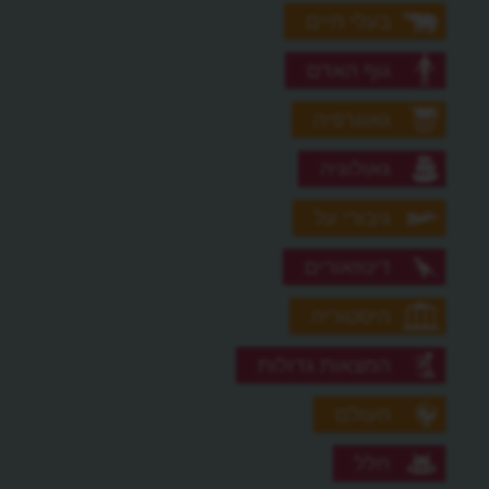
בעלי חיים
גוף האדם
גאוגרפיה
גאולוגיה
גיבורי על
דינוזאורים
היסטוריה
המצאות גדולות
העולם
חלל