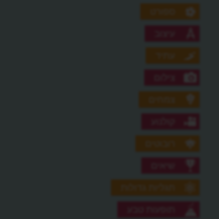
ספורט
עיצוב
עתיד
צילום
צמחים
קולנוע
רובוטים
שיאים
תגליות גדולות
תופעות טבע