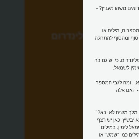
הביטו טוב במספר. רואים משהו מעניין? -
Pa). פלינדרומים הם מספרים, מילים או
פלינדרום
הסוף ומהסוף להתחלה
שנת 2002, למשל, הייתה פלינדרום. כי יש גם בה
ימין לשמאל.
א... ומה לגבי המספר
? - האם אלה
 מלך משיח לא יבא?"
ייבשיץ. כאן יש רצף
אל לימין. במילים
ילים כמו "שמש" או