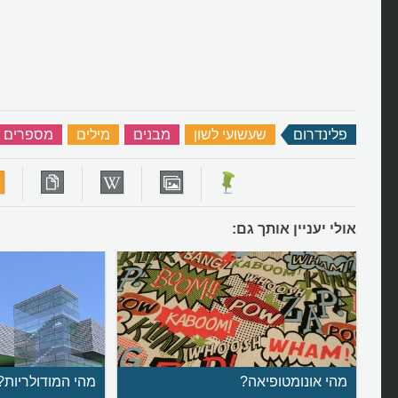
פלינדרום
‏
שעשועי לשון
‏
מבנים
‏
מילים
‏
מספרים
אולי יעניין אותך גם:
מהי אונומטופיאה?
מהי המודולריות?