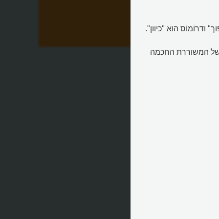
 ודרוֹמוֹס הוא "כיוון".
טו של המשוררת החכמה