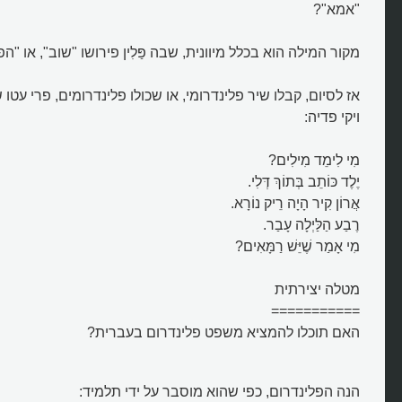
"אמא"?
מקור המילה הוא בכלל מיוונית, שבה פַּלִין פירושו "שוב", או "הפוך"
מה זה פלינדרום?
אז לסיום, קבלו שיר פלינדרומי, או שכולו פלינדרומים, פרי ע
ויקי פדיה:
מִי לִימֵד מִילִים?
יֶלֶד כּוֹתֵב בְּתוֹךְ דְּלִי.
אֲרוֹן קִיר הָיָה רֵיק נוֹרָא.
רֶבַע הַלַּיְלָה עָבַר.
מִי אָמַר שֶׁיֵּשׁ רַמָּאִים?
מטלה יצירתית
===========
האם תוכלו להמציא משפט פלינדרום בעברית?
הנה הפלינדרום, כפי שהוא מוסבר על ידי תלמיד: