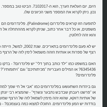
היום, יום העלאת הערך, הוא ה-7102017. 
נכון. ניתן לקרוא את המספר משני הכיוונים שלו.
לתופעה הזו קוראים פלינדרום (lindrome
משפטים, או כל דבר אחר כתוב, שניתן לקרוא מההתחלה אל 
והוא זהה לחלוטין.
יש לא פעם פלינדרומים בתאריכים. 
רצף של ספרות או אותיות הזהה משמאל לימין לזה של הרצף מ
האם במשפט כמו "ילד כותב בתוך דלי" יש פלינדרום? - בדקו נ
6345436? או המילים העבריות "מכיתותיכם" וגם "ויתומותיו"
פלינדרומים?
גם ביהדות השתעשעו בפלינדרומים כמו "אבי אל חי שמך למה
או "פרשנו רעבתן שבדבש נתבער ונשרף" - שהמציא רבי יונתן א
של אותיות דווקא, שהוא זהה מימין לשמאל לזה של הרצף שמשמ
בודדות יש המון פלינדרומים. התוכלו למצוא כמה בעצמכם? - מ