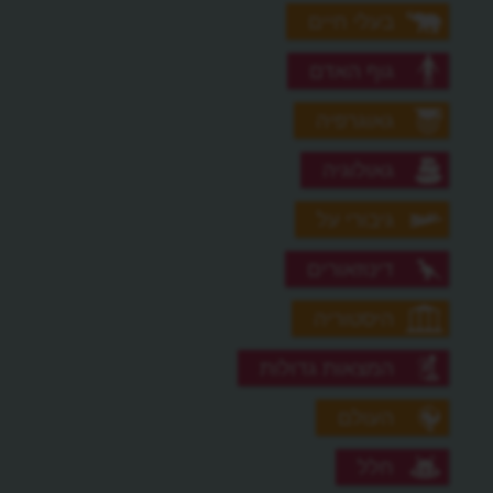
בעלי חיים
גוף האדם
גאוגרפיה
גאולוגיה
גיבורי על
דינוזאורים
היסטוריה
המצאות גדולות
העולם
חלל