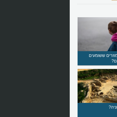
וזרים ששומעים
ם?
ניה?