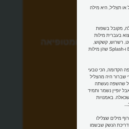
ת: מִצְלוֹל או תצליל, היא מילה
לה, מקובל בשפות
צוא בעברית מילות
אונומטופיאה
וט, רשרוש, קשקוש,
גמגום, פקק, כפכף וכדומה. באנגלית יש מילים כמו Boom, Drip ו-Splash שהן מילות
 הקדומה, הכי טבעי
י שברור היה מהצליל
ככל שהשפה נעשתה
ל יופיין נשמר ותמיד
שכאלה. באמנויות
..
רוף מילים שצלילו
ל דריכת הנשק שבשמו