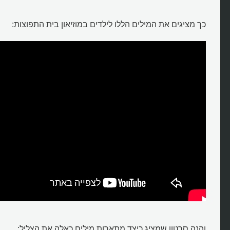
כך מציגים את המילים הללו לילדים במוזיאון בית התפוצות:
והנה סרטון שמציג כיצד מתארות מילים כאלה את הצליל: