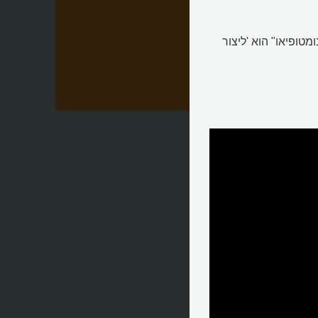
טופיאו" הוא 'ליצור