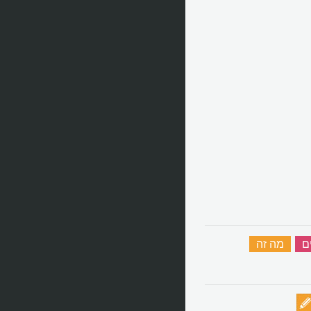
ם
‏
מה זה
‏