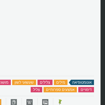
אונומטופיאה
‏
מילים
‏
צלילים
‏
שעשועי לשון
‏
מושגי
דימויים
‏
אמצעים ספרותיים
‏
צליל
‏