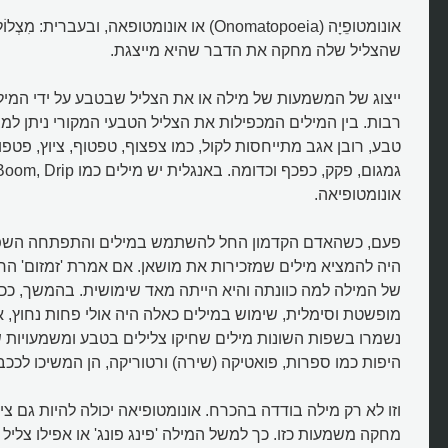
אונומטופֵיָה (Onomatopoeia) או אונומטופאה, ובעברי
שהצליל שלה מחקה את הדבר שהיא מייצגת.
ייצוג של המשמעות של מילה או את הצליל שבטבע על ידי המי
רבות. בין המילים המכפילות את הצליל הטבעי המקורי ניתן למ
טבע, רובן אגב מתייחסות לקול, כמו צפצוף, טפטוף, ציוץ, פטפ
אונומטופיאה.
פעם, כשהאדם הקדמון החל להשתמש במילים והתפתחה השפה
היה להמציא מילים שמזכירות את מושאן. אם אמרת 'זמזום' הר
של המילה למה כוונתה והיא הייתה מאד שימושית. בהמשך, 
מופשטת וסימלית, שימוש במילים כאלה היה אולי פחות נחוץ, אב
נשמרו בשפות השונות מילים שחיקו צלילים בטבע ומשמעויות 
היפות כמו ספרות, פואטיקה (שירה) ורטוריקה, הן המשיכו לככב.
וזו לא רק מילה בודדה בהכרח. אונומטופיאה יכולה להיות גם צי
מחקה משמעות כזו. כך למשל המילה 'פינג פונג' או אפילו צלי