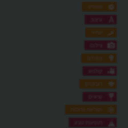
ספורט
עיצוב
עתיד
צילום
צמחים
קולנוע
רובוטים
שיאים
תגליות גדולות
תופעות טבע