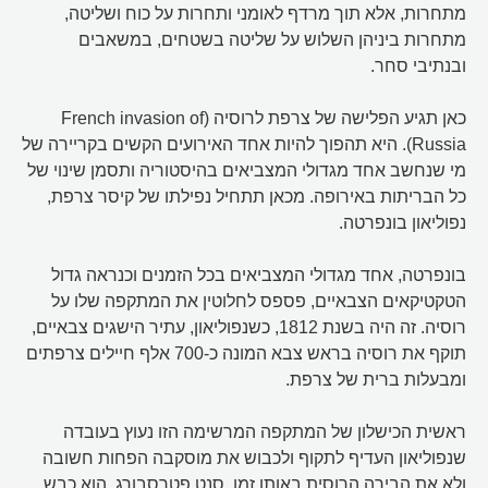
מתחרות, אלא תוך מרדף לאומני ותחרות על כוח ושליטה,
מתחרות ביניהן השלוש על שליטה בשטחים, במשאבים
ובנתיבי סחר.
כאן תגיע הפלישה של צרפת לרוסיה (French invasion of
Russia). היא תהפוך להיות אחד האירועים הקשים בקריירה של
מי שנחשב אחד מגדולי המצביאים בהיסטוריה ותסמן שינוי של
כל הבריתות באירופה. מכאן תתחיל נפילתו של קיסר צרפת,
נפוליאון בונפרטה.
בונפרטה, אחד מגדולי המצביאים בכל הזמנים וכנראה גדול
הטקטיקאים הצבאיים, פספס לחלוטין את המתקפה שלו על
רוסיה. זה היה בשנת 1812, כשנפוליאון, עתיר הישגים צבאיים,
תוקף את רוסיה בראש צבא המונה כ-700 אלף חיילים צרפתים
ומבעלות ברית של צרפת.
ראשית הכישלון של המתקפה המרשימה הזו נעוץ בעובדה
שנפוליאון העדיף לתקוף ולכבוש את מוסקבה הפחות חשובה
ולא את הבירה הרוסית באותו זמן, סנט פטרסבורג. הוא כבש