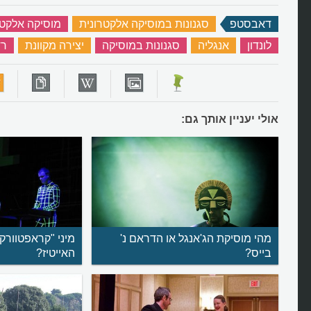
דאבסטפ
‏
סגנונות במוסיקה אלקטרונית
‏
מוסיקה אלקטר
לונדון
‏
אנגליה
‏
סגנונות במוסיקה
‏
יצירה מקוונת
‏
רד
אולי יעניין אותך גם:
מהי מוסיקת הג'אנגל או הדראם נ'
מיני "קראפטוורק
בייס?
האייטיז?