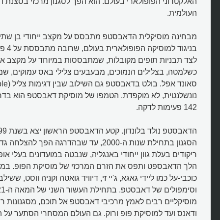
האלקטרוני הפופולארי בעולם. הוא הפך לסגנון מרכזי בסצנת הר
העולמית.
מבחינה מוסיקלית הדאבסטפ מתבסס על מקצב ייחודי בן שתי פ
בניגוד 
לצד תבניות תופים מקובלות, שמתבססות במיוחד על מקצב אופיי
כשלמטה, בצלילים הנמוכים, מבעבעים צלילי באס עמוקים, ש
142 פעימות לדקה.
הסגנון בתחילת שנות ה-2000, עד שבהדרגה הפך ל
ריקודים בעלת גוון ייחודי באנגליה, שנבטה במועדונים בעלי א
הלך הדאבספט ותפס את הזרם המרכזי של מוסיקת הפופ. במי
כוכבי-על כמו ליידי גאגא, ג'יי זי, דיוויד גואטה וקניה ווסט, שש
מוסיקליים רבים לאמץ מרכיבי דאבסטפ אל תוכם, מסגנונות רי
ודאנס ועד למוסיקת פופ ורוק. גם העולם המסחרי הסתער על 