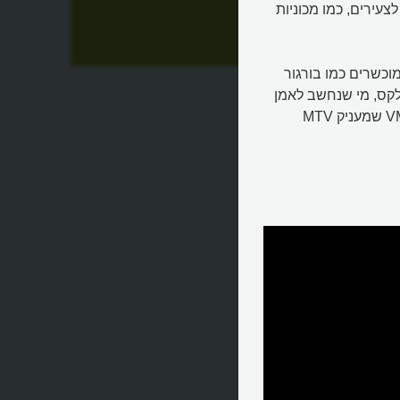
עירים, כמו מכוניות
מוכשרים כמו בורגור
רילקס, מי שנחשב לאמן
הדאבסטפ המצליח ביותר ובתיקו פרסי גראמי רבים ופרסי VMA שמעניק MTV