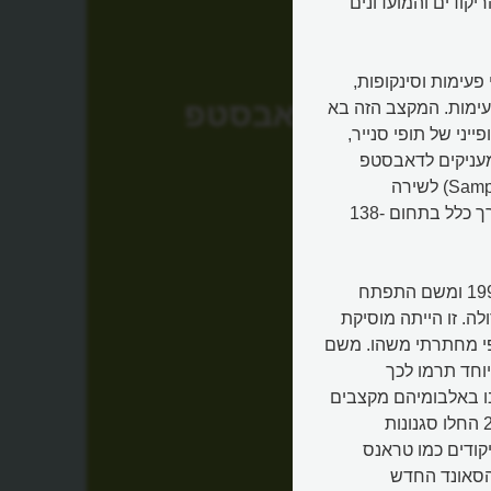
יקודים והמועדונים
עימות וסינקופות,
דאבסטפ
למוסיקה הפופולארית בעולם, שרובה מתבססת על 4 פעימות. המקצב הזה בא
ני של תופי סנייר,
מעניקים לדאבסטפ
סאונד אפל. בולט בדאבסטפ גם השילוב שבין דגימות צליל (Sample) לשירה
נונשלנטית, לא מוקפדת. הטמפו של מוסיקת דאבסטפ הוא בדרך כלל בתחום 138-
הדאבסטפ נולד בלונדון. קטע הדאבסטפ הראשון יצא בשנת 1999 ומשם התפתח
הצלחה גדולה. זו הייתה מוסיקת
ופי מחתרתי משהו. משם
וחד תרמו לכך
ילבו באלבומיהם מקצבים
וסימפולים של דאבסטפ. בתחילת העשור השני של המאה ה-21 החלו סגנונות
קודים כמו טראנס
הסאונד החדש