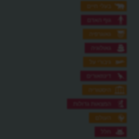
בעלי חיים
גוף האדם
גאוגרפיה
גאולוגיה
גיבורי על
דינוזאורים
היסטוריה
המצאות גדולות
העולם
חלל