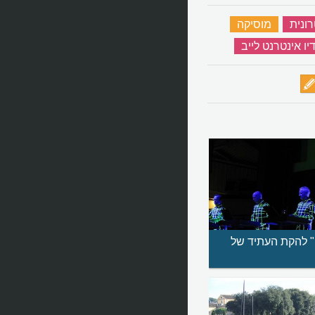
ונית
‏
מוסיקה
‏
יו אינטרנט לייב
‏
" להקת העתיד של