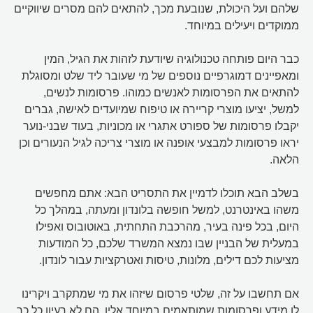
שלהם ועל היכולת, שנובעת מכך, להתאים להם מסרים שיווקיים
ממוקדים ויעילים במיוחד.
כבר היום פותחה טכנולוגיה שיודעת לזהות את הגיל, המין
ומאפיינים דמוגרפיים נוספים של מי שעובר ליד שלט ומסוגלת
להתאים את הפרסומות לאנשים כמוהו. פרסומות לנשים,
למשל, יציעו מוצרי קריירה או טיפוח שמיועדים לאישה, גברים
יקבלו פרסומות של ספורט אתגרי או מכוניות, בעוד שבני-נוער
יראו פרסומות למבצעי אופנה או מוצרי צריכה לגיל הנעורים וכן
הלאה.
בשלב הבא תוכלו לדמיין את התסריט הבא: אתם מחפשים
משהו באינטרנט, למשל חופשה בלונדון ומעתה, במהלך כל
היום, בכל פינה בעיר, מהרכבת התחתית, באוטובוס ואפילו
במעלית של הבניין שבו נמצא המשרד שלכם, כל המודעות
מציעות לכם דילים, מלונות, טיסות ואטרקציות עבור לונדון.
אם תחשבו על זה, שלטי פרסום שיזהו את מי שמתקרב ויקרינו
לו מידע ופרסומות שמותאמים במיוחד אליו, הם לא רעיון כל כך