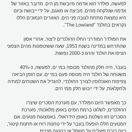
למעשה, פולדר הוא אדמה מיובשת מן הים. מדובר באזור של
אדמה שנלקחה מהים, מביצה או מאגם, על ידי ייבושה וכיום
היא נמצאת מתחת לגובה פני הים. האזורים הנמוכים הללו
נקראים בהולנד "The Lowland".
את הפולדר המודרני החלו ההולנדים ליצור, אחרי אסון
שהתרחש במדינה בשנת 1953, שעה ששיטפונות מהים הצפוני
הציפו את הולנד והרגו כ-2000 נפשות.
בעבר, היה חלק מהולנד מכוסה במי ים. למעשה, כ-40%
משטחה של הולנד היה מכוסה פעם במי ים. עם הזמן הביאה
צפיפות האוכלוסין לצורך ההולנדי, להגדיל את השטחים למחיה
ולחקלאות, על ידי ייבוש חלק ממי הים.
כך מאפשר היום הפולדר, עם מערכת הסכרים שיצרו
ההולנדים, לשלוט ברמת המים באופן מלאכותי. מערכת
הסכרים הזו נשלטת באופן הידראולי, באמצעות מנועים. אם
המנועים הללו הופעלו בעבר על ידי טחנות רוח או תחנות קיטור,
כיום רובם פועלים על חשמל או בהנעה מכנית.