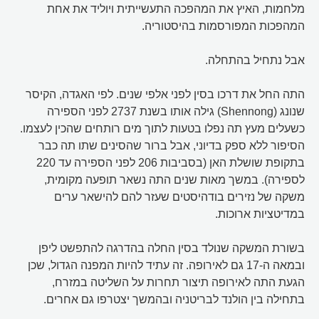
מלחמות, האיץ את המהפכה התעשייתית ויוליד את אחת
המהפכות המפורסמות בהיסטוריה.
אבל נתחיל בהתחלה.
התה החל את דרכו בסין לפני אלפי שנים. לפי האגדה, הקיסר
שנונג (Shennong) גילה אותו בשנת 2737 לפני הספירה
כשעלים מעץ תה נפלו בטעות לתוך מים רותחים שהכין לעצמו.
הסיפור ללא ספק בדיוני, אבל ברור שהסינים שתו תה כבר
בתקופת שושלת האן (בסביבות 206 לפני הספירה עד 220
לספירה). במשך מאות שנים התה נשאר תופעה מקומית,
משקה של נזירים בודהיסטים שעזר להם להישאר ערים
במדיטציות ארוכות.
בשורת המשקה שנולד בסין החלה בהדרגה להתפשט ליפן
ובמאה ה-17 גם לאירופה. זה עתיד להיות המפנה הגדול, שכן
הגעת התה לאירופה תיצור תחרות על השליטה במזרח,
בתחילה בין הולנד לבריטניה ובהמשך יצטרפו גם אחרים.