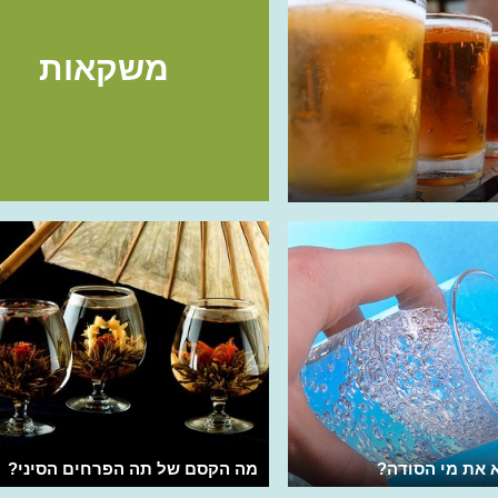
משקאות
א את מי הסודה?
מה הקסם של תה הפרחים הסיני?