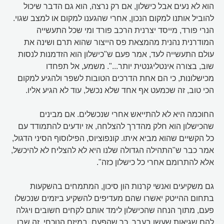
הוא לא נעים אבל כישלון, אם רק נרצה, הוא גם הדבר שיכול
להוביל אותנו למקום הנכון, אחרי שהגענו למקום או למצב שגוי.
הנרי פורד, מייסד יצרנית הרכב פורד ומי שכל התעשייה
המודרנית נהנית מהמצאת פס הייצור שהוא תרם ושינה את
עולם התעשייה לעד, אמר פעם ש"כישלון הוא הזדמנות לנסות
שוב, בצורה אינטליגנטית יותר...". משמע, אל תפחדו
מכישלונות, כי הם אחת הדרכים הטובות לשפר ולהגיע למקום
הכי טוב, זה שכמעט אף אחד שלא נכשל, עוד לא הגיע אליו.
החוכמה היא לא להתייאש אחרי שנכשלים. אם מבינים
שהכישלון הוא חלק מהדרך להצלחה, אז יודעים להתמודד עם
כל הקשיים שהוא מביא איתו. קונפוציוס, הפילוסוף הסיני הדגול,
אמר כבר ש"התהילה הגדולה שלנו היא לא להצליח לא להיכשל,
אלא להתרומם אחרי כל כישלון כזה".
גם משקיעים ואנשי קרנות הון סיכון, המתמחים בהשקעות
בתחום ההייטק יאשרו שהם מעדיפים להשקיע ביזמים שנכשלו
פעם, מתוך הנחה שהכישלון לימד אותם לקחים חשובים ויגלה
להם שגיאות שעשו בעבר, כך שהפעם, במיזם הנוכחי, זה שבו