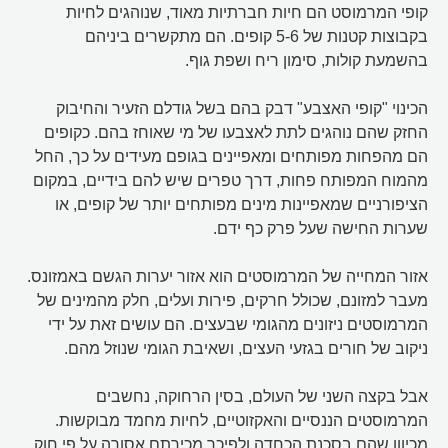
קופי המרמוסט הם חיות חברתיות מאוד, שנוהגים לחיות
בקבוצות קטנות של 5-6 קופים. הם מתקשרים ביניהם
בהשמעת קולות, סימון ריח ושפת גוף.
הכינוי "קופי האצבע" דבק בהם בשל גודלם הזעיר והחיבוק
החזק שהם נוהגים לתת לאצבעו של מי שאוחז בהם. כקופים
הם מהפחות מפותחים ומאפיינים בגופם מעידים על כך, החל
מהמוח המפותח פחות, דרך טפרים שיש להם בידיים, במקום
הציפורניים שמאפיינות מינים מפותחים יותר של קופים, או
שערות החישה שעל פרק כף ידם.
אזור המחייה של המרמוסטים הוא אזור יערות הגשם באמזונס.
מעבר למזונם, שכולל חרקים, פירות ועלים, חלק מהמינים של
המרמוסטים ניזונים מהגומי שבעצים. הם עושים זאת על ידי
ניקוב של חורים בגזעי העצים, ושאיבת הגומי שנוזל מהם.
אבל בקצה השני של העולם, בסין הרחוקה, נחשבים
המרמוסטים הננסיים והאקזוטיים, לחיות מחמד מבוקשות.
מכיוון שהם בסכנת הכחדה ולפיכך מכירתם אסורה על פי חוק,